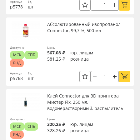
Артикул
Ед.
Сервис
Клей, скотчи и крепёж
р5778
шт
Вид
Инструкции
Мобильные конструкции и POS-материалы
Абсолютированный изопропанол
Connector, 99,7 %, 500 мл
Тип
Компания
Профильные системы
Доступно
Цены
Контакты
Сублимация и термотрансфер
567.08 ₽
юр. лицам
Ширина, мм
МСК
СПБ
581.25 ₽
розница
РНД
Блог
Светотехника
Артикул
Ед.
Длина, мм
р5768
шт
Поставщикам
Инженерные пластики
Упаковка
Клей Connector для 3D принтера
Избранное
Упаковочные материалы
Мистер Fix, 250 мл,
водонерастворимый, распылитель
Страна происхождения
Оборудование и инструмент
8 800 550 7888
Доступно
Цены
320.25 ₽
юр. лицам
МСК
СПБ
Москва
328.26 ₽
розница
Производитель
Новинки ассортимента
РНД