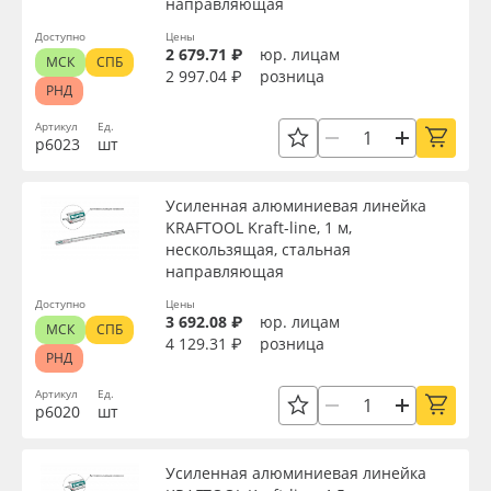
направляющая
Доступно
Цены
2 679.71 ₽
юр. лицам
МСК
СПБ
2 997.04 ₽
розница
РНД
Артикул
Ед.
р6023
шт
Усиленная алюминиевая линейка
KRAFTOOL Kraft-line, 1 м,
нескользящая, стальная
направляющая
Доступно
Цены
3 692.08 ₽
юр. лицам
МСК
СПБ
4 129.31 ₽
розница
РНД
Артикул
Ед.
р6020
шт
Усиленная алюминиевая линейка