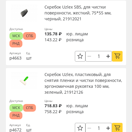
Скребок Uzlex SBS, для чистки
поверхности, жесткий, 75*55 мм,
черный, 21912021
Доступно
Цены
135.78 ₽
юр. лицам
МСК
СПБ
143.22 ₽
розница
РНД
Артикул
Ед.
р4663
шт
Скребок Uzlex, пластиковый, для
снятия пленки и чистки поверхности,
эргономичная рукоятка 100 мм,
зеленый, 21912126
Доступно
Цены
718.83 ₽
юр. лицам
МСК
СПБ
758.22 ₽
розница
РНД
Артикул
Ед.
р4672
шт