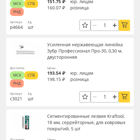
151.75 ₽
юр. лицам
МСК
СПБ
160.07 ₽
розница
РНД
Артикул
Ед.
р4664
шт
Усиленная нержавеющая линейка
Зубр Профессионал Про-30, 0,30 м,
двусторонняя
Доступно
Цены
193.54 ₽
юр. лицам
МСК
СПБ
198.15 ₽
розница
РНД
Артикул
Ед.
с3021
шт
Сегментированные лезвия Kraftool,
18 мм, серрейторные, для ковровых
покрытий, 5 шт
Доступно
Цены