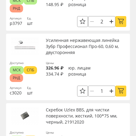
МСК
СПБ
148.95 ₽
розница
РНД
Артикул
Ед.
р3797
шт
Усиленная нержавеющая линейка
Зубр Профессионал Про-60, 0,60 м,
двусторонняя
Доступно
Цены
326.96 ₽
юр. лицам
МСК
СПБ
334.74 ₽
розница
РНД
Артикул
Ед.
с3020
шт
Скребок Uzlex BBS, для чистки
поверхности, жесткий, 100*75 мм,
черный, 21912020
Доступно
Цены