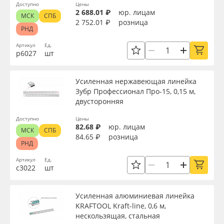
Доступно
Цены
2 688.01 ₽
юр. лицам
МСК
СПБ
2 752.01 ₽
розница
РНД
Артикул
Ед.
р6027
шт
Усиленная нержавеющая линейка
Зубр Профессионал Про-15, 0,15 м,
двусторонняя
Доступно
Цены
82.68 ₽
юр. лицам
МСК
СПБ
84.65 ₽
розница
РНД
Артикул
Ед.
с3022
шт
Усиленная алюминиевая линейка
KRAFTOOL Kraft-line, 0,6 м,
нескользящая, стальная