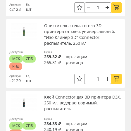
Артикул
Ед.
Oracal 641
с2128
шт
Торговая марка
Orajet 3640
Очиститель стекла стола 3D
Серия
принтера от клея, универсальный,
"Изо Клинер 3D" Connector,
Плёнка монтажная Oratape
распылитель, 250 мл
Назначение
Доступно
Цены
ПЭТ листовой
259.32 ₽
юр. лицам
МСК
СПБ
265.81 ₽
розница
РНД
Доступность
ПЭТ бэклит
Артикул
Ед.
с2129
шт
Вспененный ПВХ
Применить
Клей Connector для 3D принтера D3X,
Баннер
250 мл, водорастворимый,
Сбросить фильтр
распылитель
Заготовки для сувениров
Доступно
Цены
234.33 ₽
юр. лицам
МСК
СПБ
240.19 ₽
розница