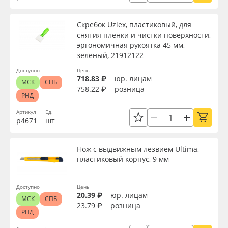
Скребок Uzlex, пластиковый, для
снятия пленки и чистки поверхности,
эргономичная рукоятка 45 мм,
зеленый, 21912122
Доступно
Цены
718.83 ₽
юр. лицам
МСК
СПБ
758.22 ₽
розница
РНД
Артикул
Ед.
р4671
шт
Нож с выдвижным лезвием Ultima,
пластиковый корпус, 9 мм
Доступно
Цены
20.39 ₽
юр. лицам
МСК
СПБ
23.79 ₽
розница
РНД