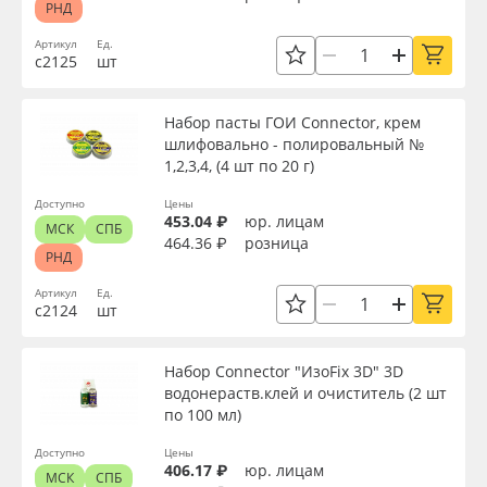
РНД
Артикул
Ед.
с2125
шт
Набор пасты ГОИ Connector, крем
шлифовально - полировальный №
1,2,3,4, (4 шт по 20 г)
Доступно
Цены
453.04 ₽
юр. лицам
МСК
СПБ
464.36 ₽
розница
РНД
Артикул
Ед.
с2124
шт
Набор Connector "ИзоFix 3D" 3D
водонераств.клей и очиститель (2 шт
по 100 мл)
Доступно
Цены
406.17 ₽
юр. лицам
МСК
СПБ