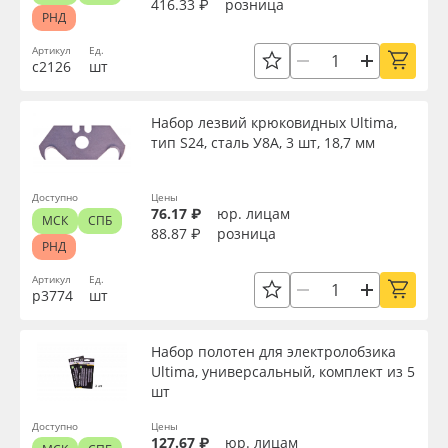
416.33 ₽
розница
РНД
Артикул
Ед.
с2126
шт
Набор лезвий крюковидных Ultima,
тип S24, сталь У8А, 3 шт, 18,7 мм
Доступно
Цены
76.17 ₽
юр. лицам
МСК
СПБ
88.87 ₽
розница
РНД
Артикул
Ед.
р3774
шт
Набор полотен для электролобзика
Ultima, универсальный, комплект из 5
шт
Доступно
Цены
127.67 ₽
юр. лицам