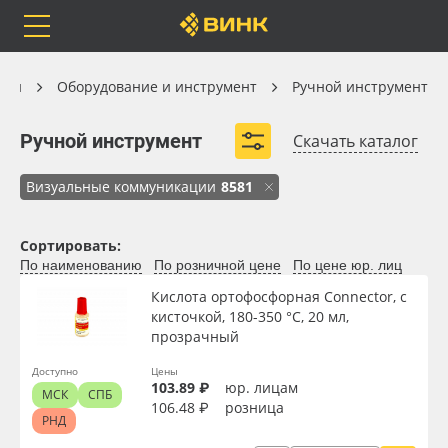
Orafol
Бренды
Доставка
Оборудование и инструмент
ции
Оборудование и инструмент
Ручной инструмент
Ручной инструмент
Ручной инструмент
Скачать каталог
Инструмент для работы с обоями
Визуальные коммуникации
8581
Каталог
Весь каталог
Измерительный инструмент
Режущий инструмент
Сортировать:
Столярный инструмент
Электроды
Orafol
Рулонные материалы
По наименованию
По розничной цене
По цене юр. лиц
Шлифовальные материалы
Биты и ключи
Кислота ортофосфорная Connector, с
Бренды
Самоклеящиеся плёнки
кисточкой, 180-350 °С, 20 мл,
Развернуть (6)
прозрачный
Доставка
Листовые материалы
Доступно
Цены
103.89 ₽
юр. лицам
МСК
СПБ
Оплата
Чернила
106.48 ₽
розница
РНД