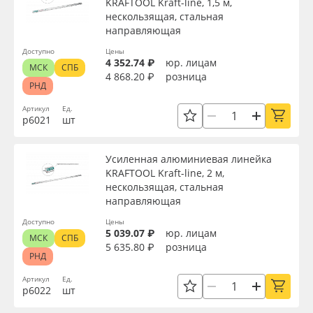
KRAFTOOL Kraft-line, 1,5 м,
нескользящая, стальная
направляющая
Доступно
Цены
4 352.74 ₽
юр. лицам
МСК
СПБ
4 868.20 ₽
розница
РНД
Артикул
Ед.
р6021
шт
Усиленная алюминиевая линейка
KRAFTOOL Kraft-line, 2 м,
нескользящая, стальная
направляющая
Доступно
Цены
5 039.07 ₽
юр. лицам
МСК
СПБ
5 635.80 ₽
розница
РНД
Артикул
Ед.
р6022
шт