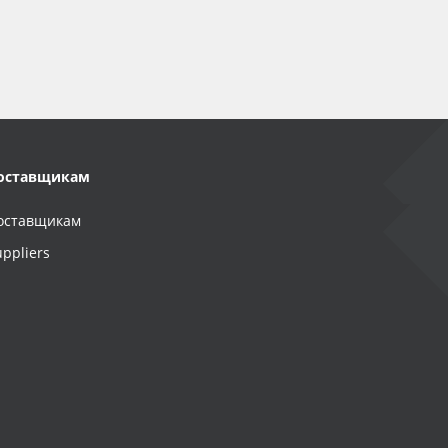
оставщикам
оставщикам
uppliers