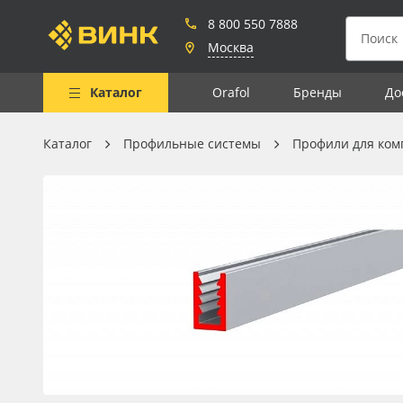
8 800 550 7888
Москва
Каталог
Orafol
Бренды
До
Каталог
Профильные системы
Профили для ком
Весь каталог
Рулонные материалы
Самоклеящиеся плёнки
Листовые материалы
Чернила
Клей, скотчи и крепёж
Мобильные конструкции и
POS-материалы