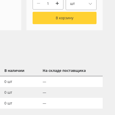
шт
В корзину
В наличии
На складе поставщика
0
шт
—
0
шт
—
0
шт
—