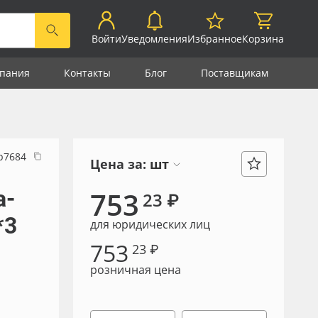
Войти
Уведомления
Избранное
Корзина
пания
Контакты
Блог
Поставщикам
р7684
Цена за:
шт
a-
753
23 ₽
*3
для юридических лиц
753
23 ₽
розничная цена