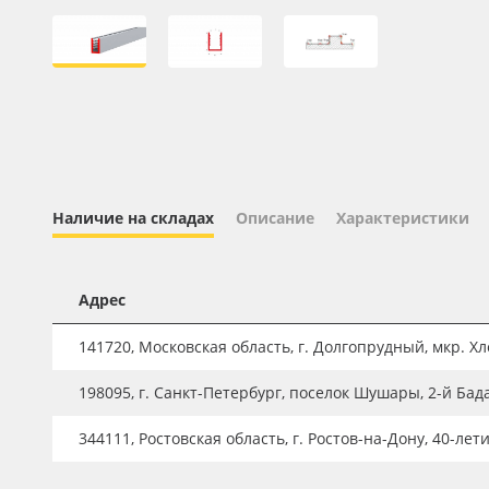
Профильные системы
Сублимация и термотрансфер
Светотехника
Инженерные пластики
Упаковочные материалы
Оборудование и инструмент
Наличие на складах
Описание
Характеристики
Новинки ассортимента
Oracal 641
Адрес
Orajet 3640
141720, Московская область, г. Долгопрудный, мкр. Хле
Плёнка монтажная Oratape
198095, г. Санкт-Петербург, поселок Шушары, 2-й Бад
ПЭТ листовой
ПЭТ бэклит
344111, Ростовская область, г. Ростов-на-Дону, 40-лет
Вспененный ПВХ