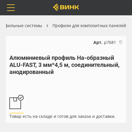
Orafol
Бренды
Доставка
рофильные системы
Профили для композитных панелей
Арт.
р7681
Алюминиевый профиль Нa-образный
Каталог
Весь каталог
ALU-FAST, 3 мм*4,5 м, соединительный,
анодированный
Orafol
Рулонные материалы
Бренды
Самоклеящиеся плёнки
Доставка
Листовые материалы
Товар есть на складе и готов для заказа и доставки.
Оплата
Чернила