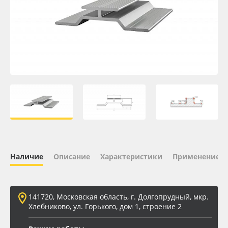
Oracal 641
Orajet 3640
Плёнка монтажная Oratape
ПЭТ листовой
ПЭТ бэклит
Вспененный ПВХ
Наличие
Описание
Характеристики
Применение
Баннер
141720, Московская область, г. Долгопрудный, мкр.
Заготовки для сувениров
Хлебниково, ул. Горького, дом 1, строение 2