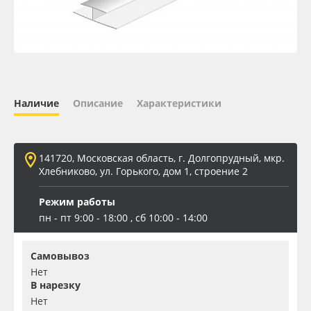
Oracal 641
Orajet 3640
Плёнка монтажная Oratape
Наличие
Описание
Характеристики
ПЭТ листовой
141720, Московская область, г. Долгопрудный, мкр.
ПЭТ бэклит
Хлебниково, ул. Горького, дом 1, строение 2
Режим работы
Вспененный ПВХ
пн - пт 9:00 - 18:00 , сб 10:00 - 14:00
Баннер
Самовывоз
Нет
Заготовки для сувениров
В нарезку
Нет