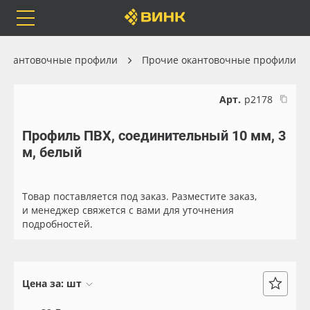
Orafol
Бренды
Доставка
Окантовочные профили
Прочие окантовочные профили
Арт.
р2178
Профиль ПВХ, соединительный 10 мм, 3
Каталог
Весь каталог
м, белый
Orafol
Рулонные материалы
Товар поставляется под заказ. Разместите заказ,
Бренды
Самоклеящиеся плёнки
и менеджер свяжется с вами для уточнения
подробностей.
Доставка
Листовые материалы
Оплата
Чернила
Цена за:
шт