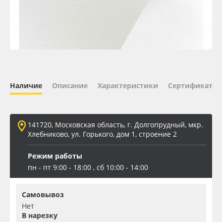
Oracal 641
Orajet 3640
Плёнка монтажная Oratape
Наличие
Описание
Характеристики
Сертификаты 
ПЭТ листовой
ПЭТ бэклит
141720, Московская область, г. Долгопрудный, мкр.
Хлебниково, ул. Горького, дом 1, строение 2
Вспененный ПВХ
Режим работы
пн - пт 9:00 - 18:00 , сб 10:00 - 14:00
Баннер
Самовывоз
Заготовки для сувениров
Нет
В нарезку