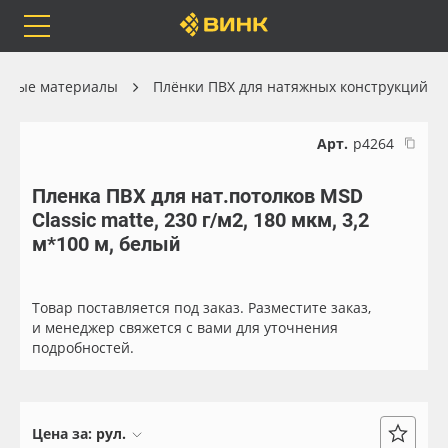
Orafol
Бренды
Доставка
онные материалы
Плёнки ПВХ для натяжных конструкций
Арт.
р4264
Пленка ПВХ для нат.потолков MSD
Каталог
Весь каталог
Classic matte, 230 г/м2, 180 мкм, 3,2
м*100 м, белый
Orafol
Рулонные материалы
Бренды
Самоклеящиеся плёнки
Товар поставляется под заказ. Разместите заказ,
и менеджер свяжется с вами для уточнения
подробностей.
Доставка
Листовые материалы
Оплата
Чернила
Цена за:
рул.