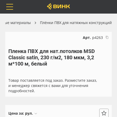
Orafol
Бренды
Доставка
онные материалы
Плёнки ПВХ для натяжных конструкций
Арт.
р4263
Пленка ПВХ для нат.потолков MSD
Каталог
Весь каталог
Classic satin, 230 г/м2, 180 мкм, 3,2
м*100 м, белый
Orafol
Рулонные материалы
Бренды
Самоклеящиеся плёнки
Товар поставляется под заказ. Разместите заказ,
и менеджер свяжется с вами для уточнения
подробностей.
Доставка
Листовые материалы
Оплата
Чернила
Цена за:
рул.