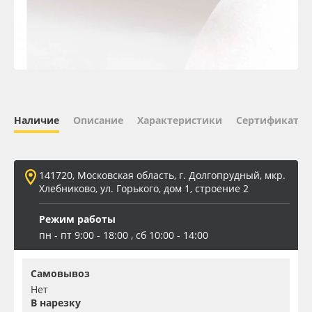
Oracal 641
Orajet 3640
Плёнка монтажная Oratape
Наличие
Описание
Характеристики
Сертификаты 
ПЭТ листовой
ПЭТ бэклит
141720, Московская область, г. Долгопрудный, мкр.
Хлебниково, ул. Горького, дом 1, строение 2
Вспененный ПВХ
Режим работы
пн - пт 9:00 - 18:00 , сб 10:00 - 14:00
Баннер
Самовывоз
Заготовки для сувениров
Нет
В нарезку