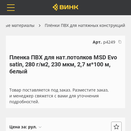
Orafol
Бренды
Доставка
онные материалы
Плёнки ПВХ для натяжных конструкций
Арт.
р4249
Пленка ПВХ для нат.потолков MSD Evo
Каталог
Весь каталог
satin, 280 г/м2, 230 мкм, 2,7 м*100 м,
белый
Orafol
Рулонные материалы
Бренды
Самоклеящиеся плёнки
Товар поставляется под заказ. Разместите заказ,
и менеджер свяжется с вами для уточнения
подробностей.
Доставка
Листовые материалы
Оплата
Чернила
Цена за:
рул.