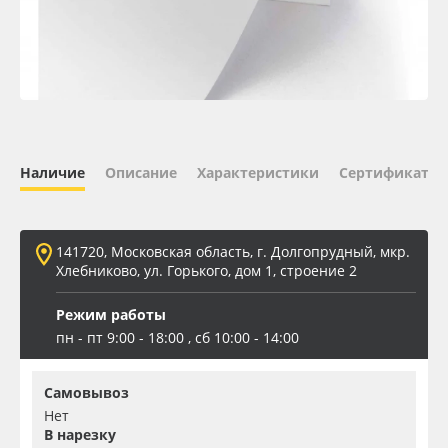
Oracal 641
Orajet 3640
Плёнка монтажная Oratape
Наличие
Описание
Характеристики
Сертификаты 
ПЭТ листовой
ПЭТ бэклит
141720, Московская область, г. Долгопрудный, мкр.
Хлебниково, ул. Горького, дом 1, строение 2
Вспененный ПВХ
Режим работы
пн - пт 9:00 - 18:00 , сб 10:00 - 14:00
Баннер
Самовывоз
Заготовки для сувениров
Нет
В нарезку