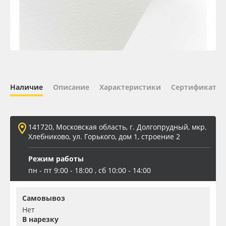
Oracal 641
Orajet 3640
Плёнка монтажная Oratape
Наличие
Описание
Характеристики
Сертификаты 
ПЭТ листовой
ПЭТ бэклит
141720, Московская область, г. Долгопрудный, мкр.
Хлебниково, ул. Горького, дом 1, строение 2
Вспененный ПВХ
Режим работы
пн - пт 9:00 - 18:00 , сб 10:00 - 14:00
Баннер
Самовывоз
Заготовки для сувениров
Нет
В нарезку