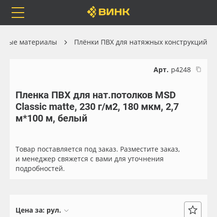
Orafol
Бренды
Доставка
онные материалы
Плёнки ПВХ для натяжных конструкций
Арт.
р4248
Пленка ПВХ для нат.потолков MSD
Каталог
Весь каталог
Classic matte, 230 г/м2, 180 мкм, 2,7
м*100 м, белый
Orafol
Рулонные материалы
Бренды
Самоклеящиеся плёнки
Товар поставляется под заказ. Разместите заказ,
и менеджер свяжется с вами для уточнения
подробностей.
Доставка
Листовые материалы
Оплата
Чернила
Цена за:
рул.