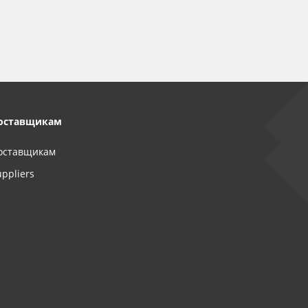
оставщикам
оставщикам
uppliers