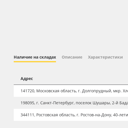
Профильные системы
Сублимация и термотрансфер
Светотехника
Инженерные пластики
Упаковочные материалы
Оборудование и инструмент
Наличие на складах
Описание
Характеристики
Новинки ассортимента
Oracal 641
Адрес
Orajet 3640
141720, Московская область, г. Долгопрудный, мкр. Хле
Плёнка монтажная Oratape
198095, г. Санкт-Петербург, поселок Шушары, 2-й Бад
ПЭТ листовой
ПЭТ бэклит
344111, Ростовская область, г. Ростов-на-Дону, 40-лет
Вспененный ПВХ