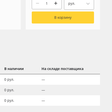
рул.
В корзину
В наличии
На складе поставщика
0
рул.
—
0
рул.
—
0
рул.
—