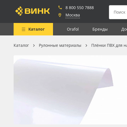
8 800 550 7888
Москва
Каталог
Orafol
Бренды
До
Каталог
Рулонные материалы
Плёнки ПВХ для н
Весь каталог
Рулонные материалы
Самоклеящиеся плёнки
Листовые материалы
Чернила
Клей, скотчи и крепёж
Мобильные конструкции и
POS-материалы