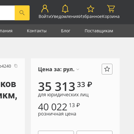
Войти
Уведомления
Избранное
Корзина
пания
Контакты
Блог
Поставщикам
р4240
Цена за:
рул.
лков
35 313
33 ₽
мкм,
для юридических лиц
40 022
13 ₽
розничная цена