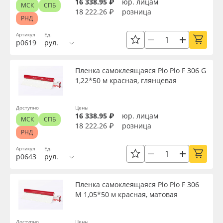
16 338.95 ₽
юр. лицам
МСК
СПБ
18 222.26 ₽
розница
РНД
Артикул
Ед.
р0619
рул.
Пленка самоклеящаяся Plo Plo F 306 G
1,22*50 м красная, глянцевая
Доступно
Цены
16 338.95 ₽
юр. лицам
МСК
СПБ
18 222.26 ₽
розница
РНД
Артикул
Ед.
р0643
рул.
Пленка самоклеящаяся Plo Plo F 306
M 1,05*50 м красная, матовая
Доступно
Цены