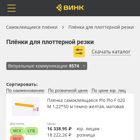
Orafol
Бренды
Доставка
Самоклеящиеся плёнки
Самоклеящиеся плёнки
Плёнки для плоттерной резки
Плёнки для плоттерной резки
Плёнки для плоттерной резки
Скачать каталог
Цветные плёнки Oracal
Транслюцентные плёнки
Каталог
Весь каталог
Визуальные коммуникации
8574
Монтажные плёнки
Цветные плёнки Foletti
Цветные плёнки Plo Plo
Orafol
Рулонные материалы
Сортировать:
По наименованию
По розничной цене
По цене юр. лиц
Бренды
Самоклеящиеся плёнки
Пленка самоклеящаяся Plo Plo F 020
M 1,22*50 м темно-желтая, матовая
Доставка
Листовые материалы
Доступно
Цены
Оплата
Чернила
Вид
16 338.95 ₽
юр. лицам
МСК
СПБ
18 222.26 ₽
розница
РНД