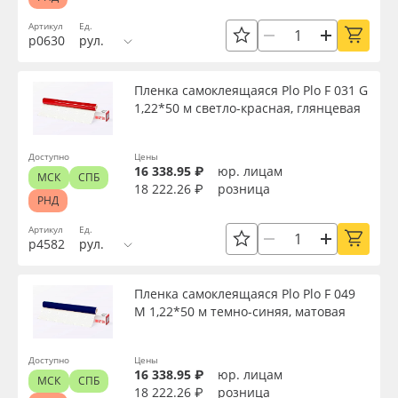
Сервис
Клей, скотчи и крепёж
Тип
Артикул
Ед.
р0630
рул.
Инструкции
Мобильные конструкции и POS-материалы
Ширина, м
Пленка самоклеящаяся Plo Plo F 031 G
Компания
Профильные системы
1,22*50 м светло-красная, глянцевая
Длина рулона, м
Контакты
Сублимация и термотрансфер
Доступно
Цены
16 338.95 ₽
юр. лицам
МСК
СПБ
18 222.26 ₽
розница
Толщина, мкм
Блог
Светотехника
РНД
Артикул
Ед.
Поставщикам
Инженерные пластики
р4582
рул.
Плотность, г/м2
Избранное
Упаковочные материалы
Пленка самоклеящаяся Plo Plo F 049
Материал
M 1,22*50 м темно-синяя, матовая
Оборудование и инструмент
8 800 550 7888
Цвет
Доступно
Цены
Москва
16 338.95 ₽
юр. лицам
Новинки ассортимента
МСК
СПБ
18 222.26 ₽
розница