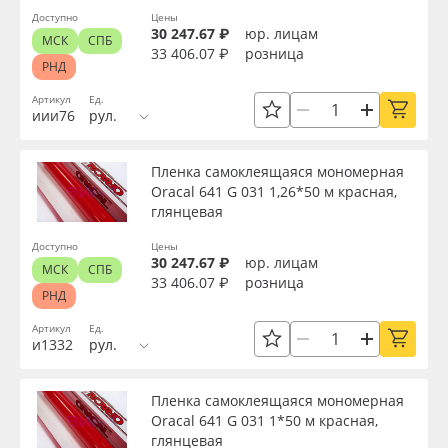
Доступно
Цены
30 247.67 ₽
юр. лицам
МСК
СПБ
33 406.07 ₽
розница
РНД
Артикул
Ед.
иии76
рул.
Пленка самоклеящаяся мономерная
Oracal 641 G 031 1,26*50 м красная,
глянцевая
Доступно
Цены
30 247.67 ₽
юр. лицам
МСК
СПБ
33 406.07 ₽
розница
РНД
Артикул
Ед.
и1332
рул.
Пленка самоклеящаяся мономерная
Oracal 641 G 031 1*50 м красная,
глянцевая