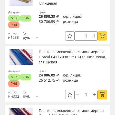
глянцевая
Доступно
Цены
26 898.39 ₽
юр. лицам
МСК
СПБ
30 706.59 ₽
розница
РНД
Артикул
Ед.
и1288
рул.
Пленка самоклеящаяся мономерная
Oracal 641 G 098 1*50 м генциановая,
глянцевая
Доступно
Цены
24 006.09 ₽
юр. лицам
МСК
СПБ
26 512.75 ₽
розница
РНД
Артикул
Ед.
иии32
рул.
Пленка самоклеящаяся мономерная