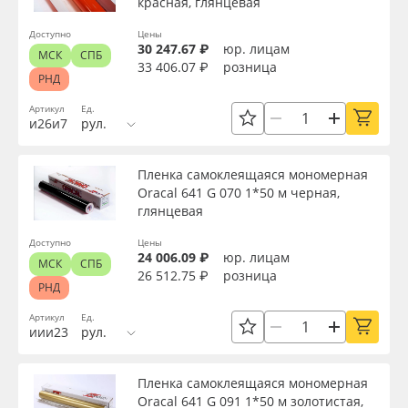
красная, глянцевая
Доступно
Цены
30 247.67 ₽
юр. лицам
МСК
СПБ
33 406.07 ₽
розница
РНД
Артикул
Ед.
и26и7
рул.
Пленка самоклеящаяся мономерная
Oracal 641 G 070 1*50 м черная,
глянцевая
Доступно
Цены
24 006.09 ₽
юр. лицам
МСК
СПБ
26 512.75 ₽
розница
РНД
Артикул
Ед.
иии23
рул.
Пленка самоклеящаяся мономерная
Oracal 641 G 091 1*50 м золотистая,