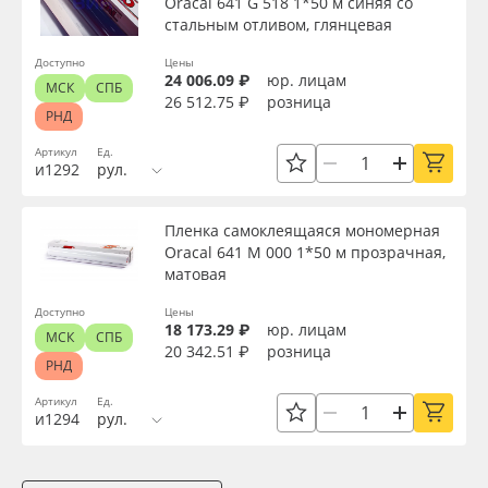
Oracal 641 G 518 1*50 м синяя со
стальным отливом, глянцевая
Доступно
Цены
24 006.09 ₽
юр. лицам
МСК
СПБ
26 512.75 ₽
розница
РНД
Артикул
Ед.
и1292
рул.
Пленка самоклеящаяся мономерная
Oracal 641 M 000 1*50 м прозрачная,
матовая
Доступно
Цены
18 173.29 ₽
юр. лицам
МСК
СПБ
20 342.51 ₽
розница
РНД
Артикул
Ед.
и1294
рул.