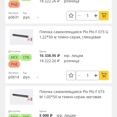
18 222.26 ₽
розница
Производитель
РНД
Артикул
Ед.
р0631
рул.
Торговая марка
Пленка самоклеящаяся Plo Plo F 073 G
Серия
1,22*50 м темно-серая, глянцевая
Доступно
Цены
Назначение
16 338.95 ₽
юр. лицам
МСК
СПБ
18 222.26 ₽
розница
РНД
Особые свойства
Артикул
Ед.
р0614
рул.
Доступность
Пленка самоклеящаяся Plo Plo F 073
M 1,05*50 м темно-серая, матовая
Применить
Доступно
Цены
5 000 ₽
юр. лицам