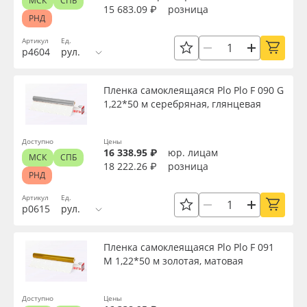
МСК
СПБ
Сбросить фильтр
15 683.09 ₽
розница
РНД
Артикул
Ед.
р4604
рул.
Пленка самоклеящаяся Plo Plo F 090 G
1,22*50 м серебряная, глянцевая
Доступно
Цены
16 338.95 ₽
юр. лицам
МСК
СПБ
18 222.26 ₽
розница
РНД
Артикул
Ед.
р0615
рул.
Пленка самоклеящаяся Plo Plo F 091
M 1,22*50 м золотая, матовая
Доступно
Цены