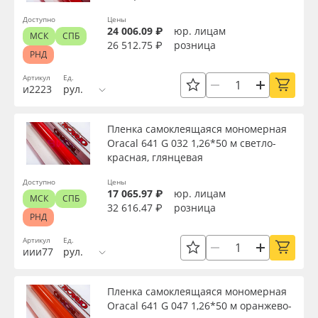
Доступно
Цены
24 006.09 ₽
юр. лицам
МСК
СПБ
26 512.75 ₽
розница
РНД
Артикул
Ед.
и2223
рул.
Пленка самоклеящаяся мономерная
Oracal 641 G 032 1,26*50 м светло-
красная, глянцевая
Доступно
Цены
17 065.97 ₽
юр. лицам
МСК
СПБ
32 616.47 ₽
розница
РНД
Артикул
Ед.
иии77
рул.
Пленка самоклеящаяся мономерная
Oracal 641 G 047 1,26*50 м оранжево-