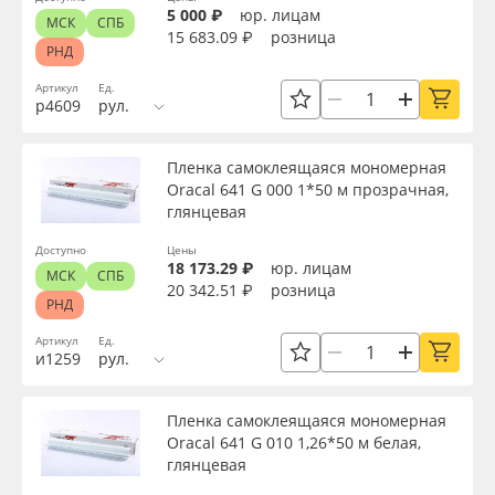
5 000 ₽
юр. лицам
МСК
СПБ
15 683.09 ₽
розница
РНД
Артикул
Ед.
р4609
рул.
Пленка самоклеящаяся мономерная
Oracal 641 G 000 1*50 м прозрачная,
глянцевая
Доступно
Цены
18 173.29 ₽
юр. лицам
МСК
СПБ
20 342.51 ₽
розница
РНД
Артикул
Ед.
и1259
рул.
Пленка самоклеящаяся мономерная
Oracal 641 G 010 1,26*50 м белая,
глянцевая