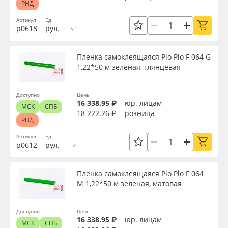
РНД
Клей
Oracal 641
Артикул
Ед.
р0618
рул.
Цвет клея
Orajet 3640
Пленка самоклеящаяся Plo Plo F 064 G
1,22*50 м зеленая, глянцевая
Плёнка монтажная Oratape
Текстура
ПЭТ листовой
Доступно
Цены
16 338.95 ₽
юр. лицам
Тип печати
МСК
СПБ
18 222.26 ₽
розница
РНД
ПЭТ бэклит
Срок эксплуатации, лет
Артикул
Ед.
р0612
рул.
Вспененный ПВХ
Упаковка
Пленка самоклеящаяся Plo Plo F 064
Баннер
M 1,22*50 м зеленая, матовая
Заготовки для сувениров
Страна происхождения
Доступно
Цены
16 338.95 ₽
юр. лицам
МСК
СПБ