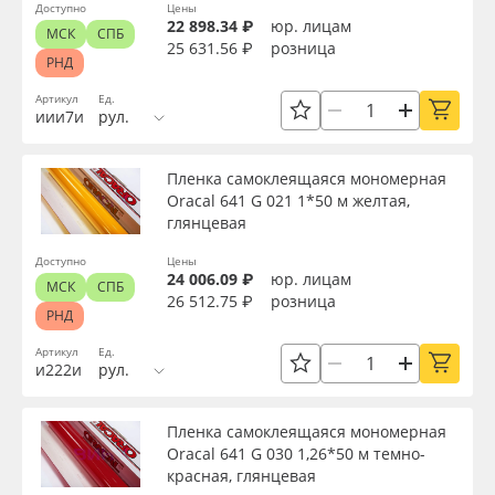
Доступно
Цены
22 898.34 ₽
юр. лицам
МСК
СПБ
25 631.56 ₽
розница
РНД
Артикул
Ед.
иии7и
рул.
Пленка самоклеящаяся мономерная
Oracal 641 G 021 1*50 м желтая,
глянцевая
Доступно
Цены
24 006.09 ₽
юр. лицам
МСК
СПБ
26 512.75 ₽
розница
РНД
Артикул
Ед.
и222и
рул.
Пленка самоклеящаяся мономерная
Oracal 641 G 030 1,26*50 м темно-
красная, глянцевая