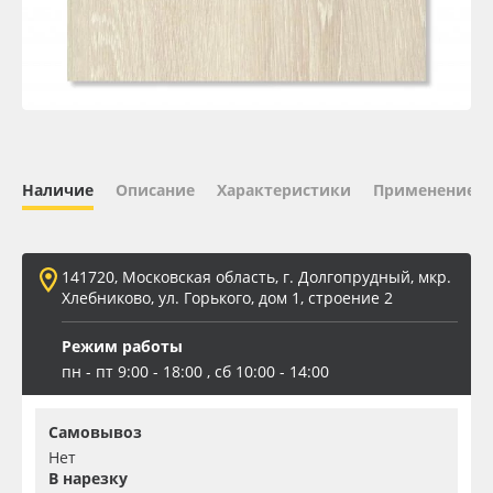
Oracal 641
Orajet 3640
Плёнка монтажная Oratape
Наличие
Описание
Характеристики
Применение
ПЭТ листовой
ПЭТ бэклит
141720, Московская область, г. Долгопрудный, мкр.
Хлебниково, ул. Горького, дом 1, строение 2
Вспененный ПВХ
Режим работы
пн - пт 9:00 - 18:00 , сб 10:00 - 14:00
Баннер
Самовывоз
Заготовки для сувениров
Нет
В нарезку