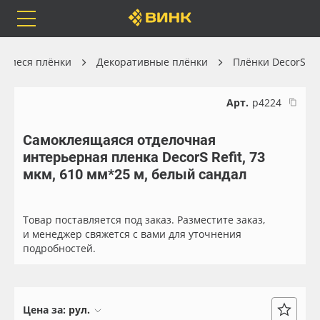
Orafol
Бренды
Доставка
ящиеся плёнки
Декоративные плёнки
Плёнки DecorS
Арт.
р4224
Самоклеящаяся отделочная
Каталог
Весь каталог
интерьерная пленка DecorS Refit, 73
мкм, 610 мм*25 м, белый сандал
Orafol
Рулонные материалы
Бренды
Самоклеящиеся плёнки
Товар поставляется под заказ. Разместите заказ,
и менеджер свяжется с вами для уточнения
подробностей.
Доставка
Листовые материалы
Оплата
Чернила
Цена за:
рул.