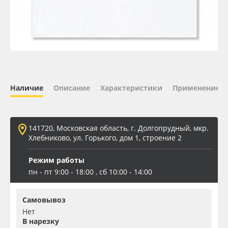
Oracal 641
Orajet 3640
Плёнка монтажная Oratape
Наличие
Описание
Характеристики
Применение
ПЭТ листовой
ПЭТ бэклит
141720, Московская область, г. Долгопрудный, мкр.
Хлебниково, ул. Горького, дом 1, строение 2
Вспененный ПВХ
Режим работы
пн - пт 9:00 - 18:00 , сб 10:00 - 14:00
Баннер
Самовывоз
Заготовки для сувениров
Нет
В нарезку