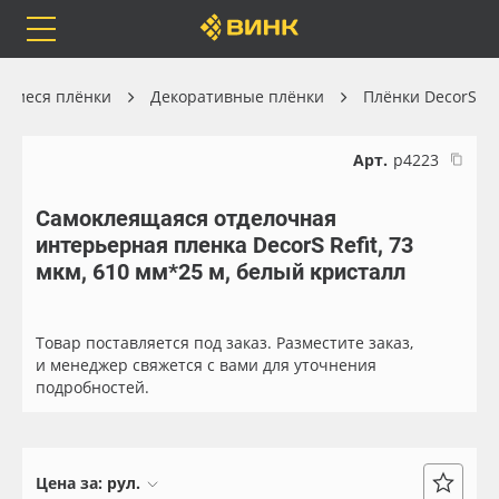
Orafol
Бренды
Доставка
ящиеся плёнки
Декоративные плёнки
Плёнки DecorS
Арт.
р4223
Самоклеящаяся отделочная
Каталог
Весь каталог
интерьерная пленка DecorS Refit, 73
мкм, 610 мм*25 м, белый кристалл
Orafol
Рулонные материалы
Бренды
Самоклеящиеся плёнки
Товар поставляется под заказ. Разместите заказ,
и менеджер свяжется с вами для уточнения
подробностей.
Доставка
Листовые материалы
Оплата
Чернила
Цена за:
рул.