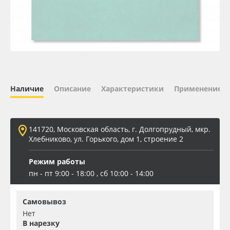
Oracal 641
Orajet 3640
Плёнка монтажная Oratape
Наличие
Описание
Характеристики
Применение
ПЭТ листовой
ПЭТ бэклит
141720, Московская область, г. Долгопрудный, мкр.
Хлебниково, ул. Горького, дом 1, строение 2
Вспененный ПВХ
Режим работы
пн - пт 9:00 - 18:00 , сб 10:00 - 14:00
Баннер
Самовывоз
Заготовки для сувениров
Нет
В нарезку