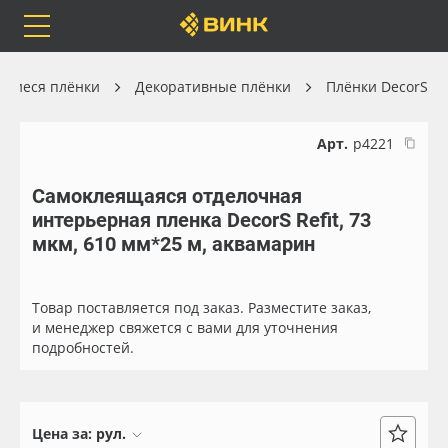
Orafol
Бренды
Доставка
ящиеся плёнки
Декоративные плёнки
Плёнки DecorS
Арт.
р4221
Самоклеящаяся отделочная
Каталог
Весь каталог
интерьерная пленка DecorS Refit, 73
мкм, 610 мм*25 м, аквамарин
Orafol
Рулонные материалы
Бренды
Самоклеящиеся плёнки
Товар поставляется под заказ. Разместите заказ,
и менеджер свяжется с вами для уточнения
подробностей.
Доставка
Листовые материалы
Оплата
Чернила
Цена за:
рул.