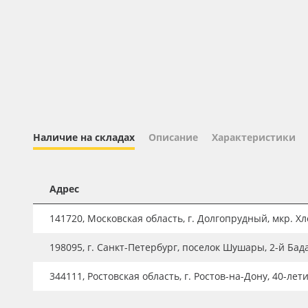
Профильные системы
Сублимация и термотрансфер
Светотехника
Инженерные пластики
Упаковочные материалы
Оборудование и инструмент
Наличие на складах
Описание
Характеристики
Новинки ассортимента
Oracal 641
Адрес
Orajet 3640
141720, Московская область, г. Долгопрудный, мкр. Хле
Плёнка монтажная Oratape
198095, г. Санкт-Петербург, поселок Шушары, 2-й Бад
ПЭТ листовой
ПЭТ бэклит
344111, Ростовская область, г. Ростов-на-Дону, 40-лет
Вспененный ПВХ