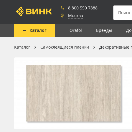
8 800 550 7888
Москва
Каталог
Orafol
Бренды
До
Каталог
Самоклеящиеся плёнки
Декоративные 
Весь каталог
Рулонные материалы
Самоклеящиеся плёнки
Листовые материалы
Чернила
Клей, скотчи и крепёж
Мобильные конструкции и
POS-материалы