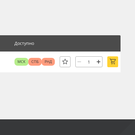
Доступно
МСК
СПБ
РНД