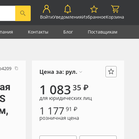
Войти
Уведомления
Избранное
Корзина
пания
Контакты
Блог
Поставщикам
р4209
Цена за:
рул.
ая
1 083
35 ₽
rS
для юридических лиц
1 177
м,
91 ₽
розничная цена