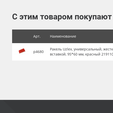
Баннер
С этим товаром покупают
Заготовки для сувениров
Арт.
Наименование
Ракель Uzlex, универсальный, жестк
р4680
вставкой, 95*60 мм, красный 21911