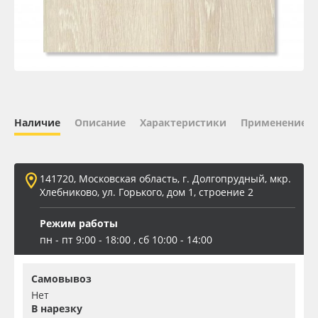
Oracal 641
Orajet 3640
Плёнка монтажная Oratape
Наличие
Описание
Характеристики
Применение
ПЭТ листовой
ПЭТ бэклит
141720, Московская область, г. Долгопрудный, мкр.
Хлебниково, ул. Горького, дом 1, строение 2
Вспененный ПВХ
Режим работы
пн - пт 9:00 - 18:00 , сб 10:00 - 14:00
Баннер
Самовывоз
Заготовки для сувениров
Нет
В нарезку