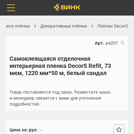
Orafol
Бренды
Доставка
ящиеся плёнки
Декоративные плёнки
Плёнки DecorS
Арт.
р4207
Самоклеящаяся отделочная
Каталог
Весь каталог
интерьерная пленка DecorS Refit, 73
мкм, 1220 мм*50 м, белый сандал
Orafol
Рулонные материалы
Бренды
Самоклеящиеся плёнки
Товар поставляется под заказ. Разместите заказ,
и менеджер свяжется с вами для уточнения
подробностей.
Доставка
Листовые материалы
Оплата
Чернила
Цена за:
рул.