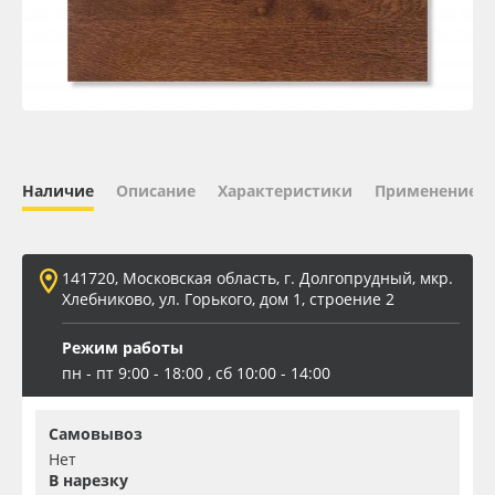
Oracal 641
Orajet 3640
Плёнка монтажная Oratape
Наличие
Описание
Характеристики
Применение
ПЭТ листовой
ПЭТ бэклит
141720, Московская область, г. Долгопрудный, мкр.
Хлебниково, ул. Горького, дом 1, строение 2
Вспененный ПВХ
Режим работы
пн - пт 9:00 - 18:00 , сб 10:00 - 14:00
Баннер
Самовывоз
Заготовки для сувениров
Нет
В нарезку