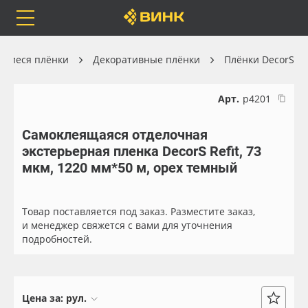
Orafol
Бренды
Доставка
ящиеся плёнки
Декоративные плёнки
Плёнки DecorS
Арт.
р4201
Самоклеящаяся отделочная
Каталог
Весь каталог
экстерьерная пленка DecorS Refit, 73
мкм, 1220 мм*50 м, орех темный
Orafol
Рулонные материалы
Бренды
Самоклеящиеся плёнки
Товар поставляется под заказ. Разместите заказ,
и менеджер свяжется с вами для уточнения
подробностей.
Доставка
Листовые материалы
Оплата
Чернила
Цена за:
рул.