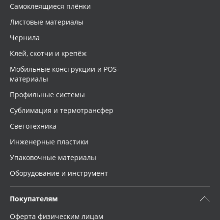
Самоклеящиеся плёнки
Oracal 641
Листовые материалы
Чернила
Orajet 3640
Клей, скотчи и крепёж
Плёнка монтажная Oratape
Мобильные конструкции и POS-
материалы
ПЭТ листовой
Профильные системы
Сублимация и термотрансфер
ПЭТ бэклит
Светотехника
Инженерные пластики
Вспененный ПВХ
Упаковочные материалы
Баннер
Оборудование и инструмент
Заготовки для сувениров
Покупателям
Оферта физическим лицам