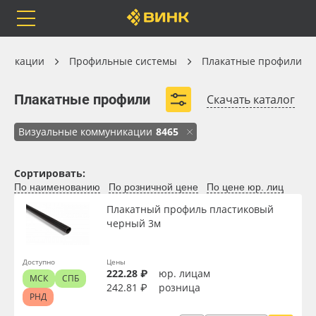
Orafol
Бренды
Доставка
Профильные системы
уникации
Профильные системы
Плакатные профили
Плакатные профили
Плакатные профили
Скачать каталог
Визуальные коммуникации
8465
Каталог
Весь каталог
Сортировать:
Orafol
Рулонные материалы
По наименованию
По розничной цене
По цене юр. лиц
Материал
Плакатный профиль пластиковый
Бренды
Самоклеящиеся плёнки
черный 3м
Цвет
Доставка
Листовые материалы
Доступно
Цены
222.28 ₽
юр. лицам
МСК
СПБ
Страна происхождения
Оплата
Чернила
242.81 ₽
розница
РНД