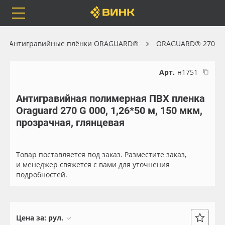
Orafol
Бренды
Доставка
Антигравийные плёнки ORAGUARD®
ORAGUARD® 270
Арт.
н1751
Антигравийная полимерная ПВХ пленка
Каталог
Весь каталог
Oraguard 270 G 000, 1,26*50 м, 150 мкм,
прозрачная, глянцевая
Orafol
Рулонные материалы
Бренды
Самоклеящиеся плёнки
Товар поставляется под заказ. Разместите заказ,
и менеджер свяжется с вами для уточнения
подробностей.
Доставка
Листовые материалы
Оплата
Чернила
Цена за:
рул.