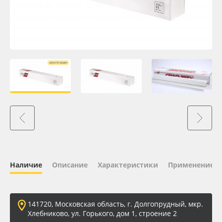
Oracal 641
Orajet 3640
Плёнка монтажная Oratape
ПЭТ листовой
ПЭТ бэклит
Вспененный ПВХ
Наличие
Описание
Характеристики
Применение
Баннер
Заготовки для сувениров
141720, Московская область, г. Долгопрудный, мкр.
Хлебниково, ул. Горького, дом 1, строение 2