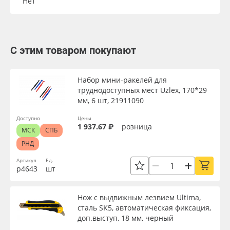
Нет
С этим товаром покупают
Набор мини-ракелей для
труднодоступных мест Uzlex, 170*29
мм, 6 шт, 21911090
Доступно
Цены
1 937.67 ₽
розница
МСК
СПБ
РНД
Артикул
Ед.
р4643
шт
Нож с выдвижным лезвием Ultima,
сталь SK5, автоматическая фиксация,
доп.выступ, 18 мм, черный