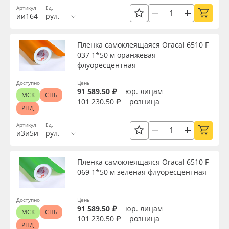
Упаковка
Артикул
Ед.
Oracal 641
ии164
рул.
Страна происхождения
Orajet 3640
Пленка самоклеящаяся Oracal 6510 F
037 1*50 м оранжевая
флуоресцентная
Плёнка монтажная Oratape
Производитель
Доступно
Цены
91 589.50 ₽
юр. лицам
ПЭТ листовой
МСК
СПБ
101 230.50 ₽
розница
Торговая марка
РНД
ПЭТ бэклит
Артикул
Ед.
и3и5и
рул.
Серия
Вспененный ПВХ
Пленка самоклеящаяся Oracal 6510 F
Назначение
069 1*50 м зеленая флуоресцентная
Баннер
Особые свойства
Доступно
Цены
Заготовки для сувениров
91 589.50 ₽
юр. лицам
МСК
СПБ
101 230.50 ₽
розница
РНД