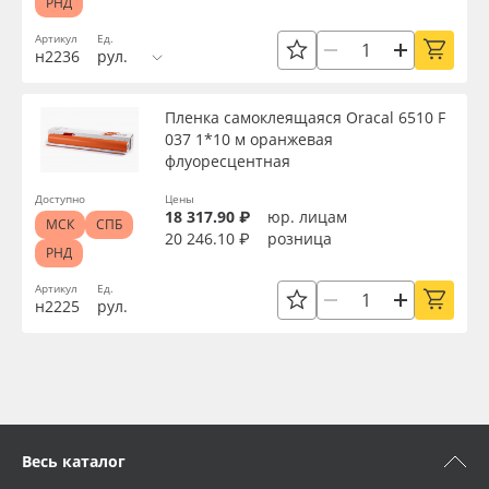
РНД
Артикул
Ед.
н2236
рул.
Пленка самоклеящаяся Oracal 6510 F
037 1*10 м оранжевая
флуоресцентная
Доступно
Цены
18 317.90 ₽
юр. лицам
МСК
СПБ
20 246.10 ₽
розница
РНД
Артикул
Ед.
н2225
рул.
Весь каталог