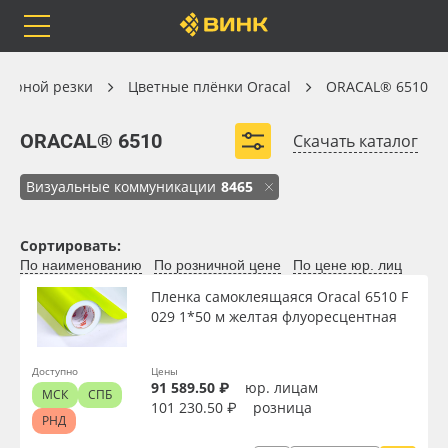
Orafol
Бренды
Доставка
Цветные плёнки Oracal
ттерной резки
Цветные плёнки Oracal
ORACAL® 6510
ORACAL® 6510
ORACAL® 6510
Скачать каталог
Визуальные коммуникации
8465
Каталог
Весь каталог
Сортировать:
Orafol
Рулонные материалы
По наименованию
По розничной цене
По цене юр. лиц
Вид
Пленка самоклеящаяся Oracal 6510 F
Бренды
Самоклеящиеся плёнки
029 1*50 м желтая флуоресцентная
Ширина, м
Доставка
Листовые материалы
Доступно
Цены
91 589.50 ₽
юр. лицам
МСК
СПБ
Длина рулона, м
Оплата
Чернила
101 230.50 ₽
розница
РНД