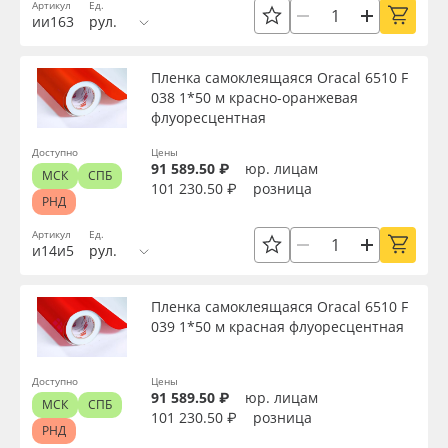
Артикул
Ед.
Сервис
Клей, скотчи и крепёж
Толщина, мкм
ии163
рул.
Инструкции
Мобильные конструкции и POS-материалы
Пленка самоклеящаяся Oracal 6510 F
Материал
038 1*50 м красно-оранжевая
Компания
Профильные системы
флуоресцентная
Цвет
Доступно
Цены
Контакты
Сублимация и термотрансфер
91 589.50 ₽
юр. лицам
МСК
СПБ
101 230.50 ₽
розница
РНД
Клей
Блог
Светотехника
Артикул
Ед.
и14и5
рул.
Цвет клея
Поставщикам
Инженерные пластики
Пленка самоклеящаяся Oracal 6510 F
Избранное
Упаковочные материалы
039 1*50 м красная флуоресцентная
Текстура
Оборудование и инструмент
8 800 550 7888
Доступно
Цены
Срок эксплуатации, лет
91 589.50 ₽
юр. лицам
МСК
СПБ
Москва
101 230.50 ₽
розница
Новинки ассортимента
РНД