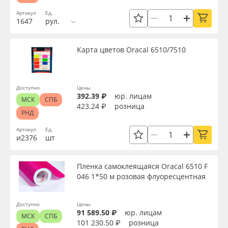
Доступность
Артикул
Ед.
1647
рул.
Применить
Карта цветов Oracal 6510/7510
Сбросить фильтр
Доступно
Цены
392.39 ₽
юр. лицам
МСК
СПБ
423.24 ₽
розница
РНД
Артикул
Ед.
и2376
шт
Пленка самоклеящаяся Oracal 6510 F
046 1*50 м розовая флуоресцентная
Доступно
Цены
91 589.50 ₽
юр. лицам
МСК
СПБ
101 230.50 ₽
розница