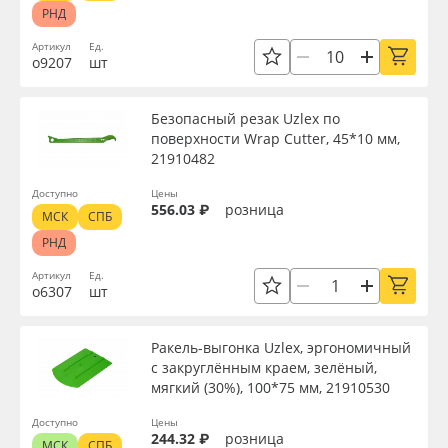
РНД
Артикул
Ед.
о9207
шт
Безопасный резак Uzlex по
поверхности Wrap Cutter, 45*10 мм,
21910482
Доступно
Цены
556.03 ₽
розница
МСК
СПБ
РНД
Артикул
Ед.
о6307
шт
Ракель-выгонка Uzlex, эргономичный
с закруглённым краем, зелёный,
мягкий (30%), 100*75 мм, 21910530
Доступно
Цены
244.32 ₽
розница
МСК
СПБ