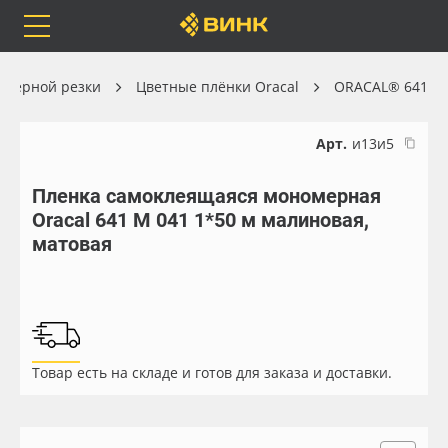
Orafol
Бренды
Доставка
оттерной резки
Цветные плёнки Oracal
ORACAL® 641
Арт.
и13и5
Пленка самоклеящаяся мономерная
Каталог
Весь каталог
Oracal 641 M 041 1*50 м малиновая,
матовая
Orafol
Рулонные материалы
Бренды
Самоклеящиеся плёнки
Доставка
Листовые материалы
Товар есть на складе и готов для заказа и доставки.
Оплата
Чернила