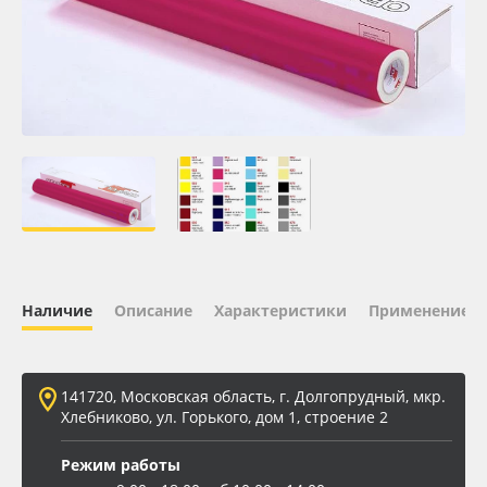
Oracal 641
Orajet 3640
Плёнка монтажная Oratape
ПЭТ листовой
ПЭТ бэклит
Наличие
Описание
Характеристики
Применение
Вспененный ПВХ
Баннер
141720, Московская область, г. Долгопрудный, мкр.
Хлебниково, ул. Горького, дом 1, строение 2
Заготовки для сувениров
Режим работы