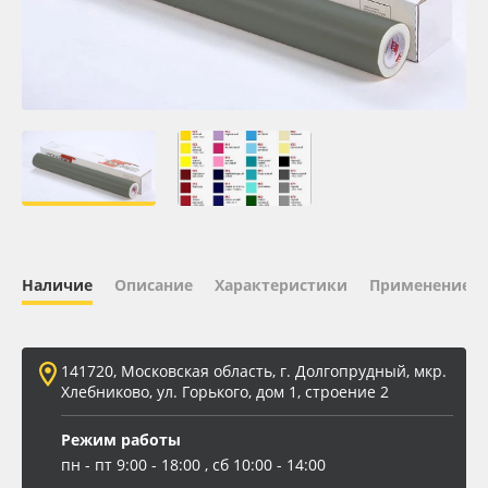
Oracal 641
Orajet 3640
Плёнка монтажная Oratape
ПЭТ листовой
ПЭТ бэклит
Наличие
Описание
Характеристики
Применение
Вспененный ПВХ
141720, Московская область, г. Долгопрудный, мкр.
Баннер
Хлебниково, ул. Горького, дом 1, строение 2
Заготовки для сувениров
Режим работы
пн - пт 9:00 - 18:00 , сб 10:00 - 14:00