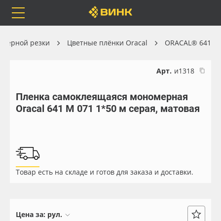
Orafol
Бренды
Доставка
оттерной резки
Цветные плёнки Oracal
ORACAL® 641
Арт.
и1318
Пленка самоклеящаяся мономерная
Каталог
Весь каталог
Oracal 641 M 071 1*50 м серая, матовая
Orafol
Рулонные материалы
Бренды
Самоклеящиеся плёнки
Товар есть на складе и готов для заказа и доставки.
Доставка
Листовые материалы
Оплата
Чернила
Цена за:
рул.