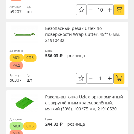
Артикул
Ед.
о9207
шт
Безопасный резак Uzlex по
поверхности Wrap Cutter, 45*10 мм,
21910482
Доступно
Цены
556.03 ₽
розница
МСК
СПБ
РНД
Артикул
Ед.
о6307
шт
Ракель-выгонка Uzlex, эргономичный
с закруглённым краем, зелёный,
мягкий (30%), 100*75 мм, 21910530
Доступно
Цены
244.32 ₽
розница
МСК
СПБ
РНД