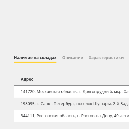
Профильные системы
Сублимация и термотрансфер
Светотехника
Инженерные пластики
Упаковочные материалы
Оборудование и инструмент
Наличие на складах
Описание
Характеристики
Новинки ассортимента
Oracal 641
Адрес
Orajet 3640
141720, Московская область, г. Долгопрудный, мкр. Хле
Плёнка монтажная Oratape
198095, г. Санкт-Петербург, поселок Шушары, 2-й Бад
ПЭТ листовой
ПЭТ бэклит
344111, Ростовская область, г. Ростов-на-Дону, 40-лет
Вспененный ПВХ