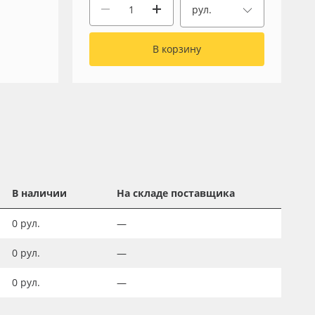
рул.
В корзину
В наличии
На складе поставщика
0
рул.
—
0
рул.
—
0
рул.
—