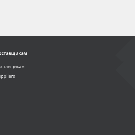
оставщикам
оставщикам
uppliers