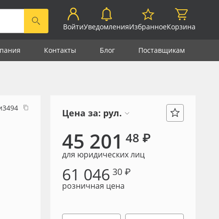
Войти
Уведомления
Избранное
Корзина
пания
Контакты
Блог
Поставщикам
и3494
Цена за:
рул.
45 201
48 ₽
для юридических лиц
61 046
30 ₽
розничная цена