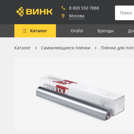
8 800 550 7888
Москва
Каталог
Orafol
Бренды
До
Каталог
Самоклеящиеся плёнки
Плёнки для пло
Весь каталог
Рулонные материалы
Самоклеящиеся плёнки
Листовые материалы
Чернила
Клей, скотчи и крепёж
Мобильные конструкции и
POS-материалы