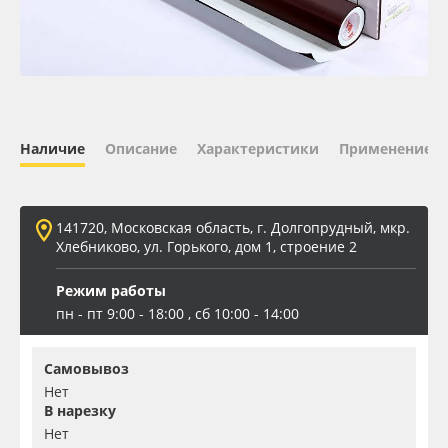
Oracal 641
Orajet 3640
Плёнка монтажная Oratape
Наличие
Описание
Характеристики
Применение
ПЭТ листовой
141720, Московская область, г. Долгопрудный, мкр.
ПЭТ бэклит
Хлебниково, ул. Горького, дом 1, строение 2
Режим работы
Вспененный ПВХ
пн - пт 9:00 - 18:00 , сб 10:00 - 14:00
Баннер
Самовывоз
Нет
Заготовки для сувениров
В нарезку
Нет