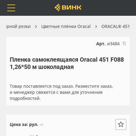
Orafol
Бренды
Доставка
оттерной резки
Цветные плёнки Oracal
ORACAL® 451
Арт.
и3484
Пленка самоклеящаяся Oracal 451 F088
Каталог
Весь каталог
1,26*50 м шоколадная
Orafol
Рулонные материалы
Товар поставляется под заказ. Разместите заказ,
Бренды
Самоклеящиеся плёнки
и менеджер свяжется с вами для уточнения
подробностей.
Доставка
Листовые материалы
Оплата
Чернила
Цена за:
рул.