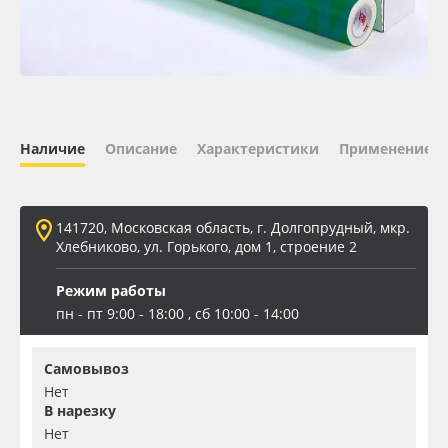
Oracal 641
Orajet 3640
Плёнка монтажная Oratape
Наличие
Описание
Характеристики
Применение
ПЭТ листовой
141720, Московская область, г. Долгопрудный, мкр.
ПЭТ бэклит
Хлебниково, ул. Горького, дом 1, строение 2
Режим работы
Вспененный ПВХ
пн - пт 9:00 - 18:00 , сб 10:00 - 14:00
Баннер
Самовывоз
Нет
Заготовки для сувениров
В нарезку
Нет