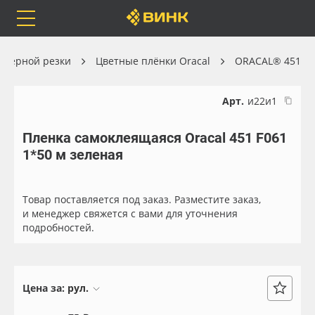
Orafol
Бренды
Доставка
оттерной резки
Цветные плёнки Oracal
ORACAL® 451
Арт.
и22и1
Пленка самоклеящаяся Oracal 451 F061
Каталог
Весь каталог
1*50 м зеленая
Orafol
Рулонные материалы
Товар поставляется под заказ. Разместите заказ,
Бренды
Самоклеящиеся плёнки
и менеджер свяжется с вами для уточнения
подробностей.
Доставка
Листовые материалы
Оплата
Чернила
Цена за:
рул.