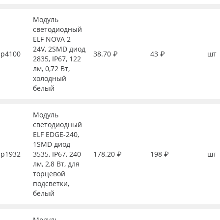
Модуль
светодиодный
ELF NOVA 2
24V, 2SMD диод
р4100
38.70 ₽
43 ₽
шт
2835, IP67, 122
лм, 0,72 Вт,
холодный
белый
Модуль
светодиодный
ELF EDGE-240,
1SMD диод
р1932
3535, IP67, 240
178.20 ₽
198 ₽
шт
лм, 2,8 Вт, для
торцевой
подсветки,
белый
Модуль