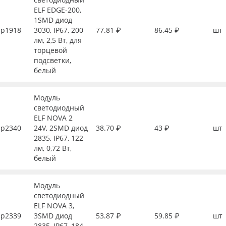
ELF EDGE-200,
1SMD диод
р1918
3030, IP67, 200
77.81 ₽
86.45 ₽
шт
лм, 2,5 Вт, для
торцевой
подсветки,
белый
Модуль
светодиодный
ELF NOVA 2
р2340
24V, 2SMD диод
38.70 ₽
43 ₽
шт
2835, IP67, 122
лм, 0,72 Вт,
белый
Модуль
светодиодный
ELF NOVA 3,
р2339
3SMD диод
53.87 ₽
59.85 ₽
шт
2835, IP67, 184