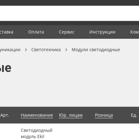
ставка
Оплата
Сервис
Инструкции
Ком
уникации
Светотехника
Модули светодиодные
ые
Арт.
Наименование
Юр. лицам
Розница
Ед.
Светодиодный
модуль Ekil