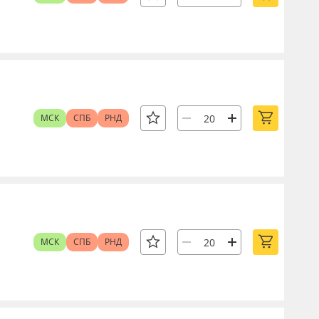
МСК
СПБ
РНД
МСК
СПБ
РНД