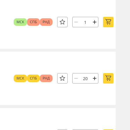
МСК
СПБ
РНД
МСК
СПБ
РНД