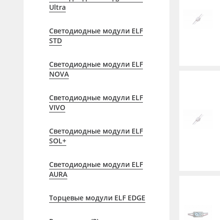
Профильные системы
Ultra
Сублимация и термотрансфер
Светодиодные модули ELF
Светотехника
STD
Инженерные пластики
Светодиодные модули ELF
Упаковочные материалы
NOVA
Оборудование и инструмент
Светодиодные модули ELF
Новинки ассортимента
VIVO
Oracal 641
Светодиодные модули ELF
SOL+
Orajet 3640
Плёнка монтажная Oratape
Светодиодные модули ELF
AURA
ПЭТ листовой
ПЭТ бэклит
Торцевые модули ELF EDGE
Вспененный ПВХ