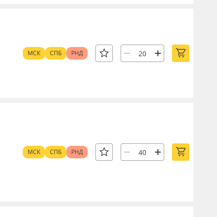
МСК
СПБ
РНД
МСК
СПБ
РНД