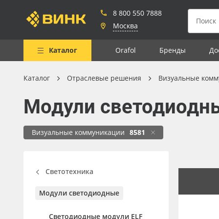
8 800 550 7888
Москва
Каталог
Orafol
Бренды
До
Каталог
Отраслевые решения
Визуальные комм
Весь каталог
Модули светодиодн
Рулонные материалы
Самоклеящиеся плёнки
Визуальные коммуникации
8581
Листовые материалы
Чернила
Светотехника
Клей, скотчи и крепёж
Модули светодиодные
Мобильные конструкции и
POS-материалы
Светодиодные модули ELF