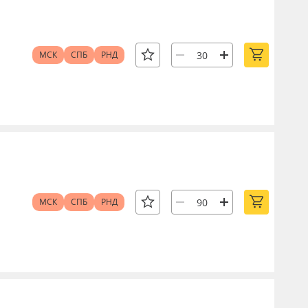
МСК
СПБ
РНД
МСК
СПБ
РНД