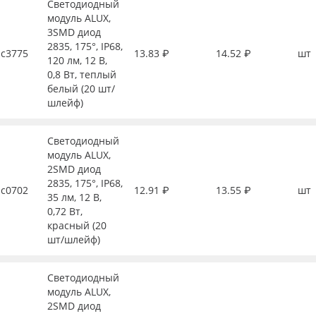
Светодиодный
модуль ALUX,
3SMD диод
2835, 175°, IP68,
с3775
13.83 ₽
14.52 ₽
шт
120 лм, 12 В,
0,8 Вт, теплый
белый (20 шт/
шлейф)
Светодиодный
модуль ALUX,
2SMD диод
2835, 175°, IP68,
с0702
12.91 ₽
13.55 ₽
шт
35 лм, 12 В,
0,72 Вт,
красный (20
шт/шлейф)
Светодиодный
модуль ALUX,
2SMD диод