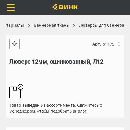
Orafol
Бренды
Доставка
 материалы
Баннерная ткань
Люверсы для баннера
Арт.
о1175
Каталог
Весь каталог
Люверс 12мм, оцинкованный, Л12
Orafol
Рулонные материалы
Бренды
Самоклеящиеся плёнки
Доставка
Листовые материалы
Товар выведен из ассортимента. Свяжитесь с
менеджером, чтобы подобрать аналог.
Оплата
Чернила