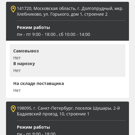
141720, Московская область, г. Долгопрудный, мкр.
Oracal 641
Хлебниково, ул. Горького, дом 1, строение 2
Orajet 3640
Режим работы
пн - пт 9:00 - 18:00 , сб 10:00 - 14:00
Плёнка монтажная Oratape
Самовывоз
ПЭТ листовой
Нет
В нарезку
Нет
ПЭТ бэклит
На складе поставщика
Вспененный ПВХ
Нет
Баннер
198095, г. Санкт-Петербург, поселок Шушары, 2-й
Бадаевский проезд, 10, строение 1
Заготовки для сувениров
Режим работы
пн - пт 9:00 - 18:00