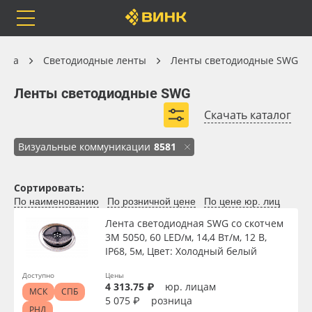
Orafol
Бренды
Доставка
Светодиодные ленты
ника
Светодиодные ленты
Ленты светодиодные SWG
Ленты светодиодные SWG
Ленты светодиодные SWG
Скачать каталог
Каталог
Весь каталог
Визуальные коммуникации
8581
Orafol
Рулонные материалы
Сортировать:
Вид
По наименованию
По розничной цене
По цене юр. лиц
Бренды
Самоклеящиеся плёнки
Лента светодиодная SWG со скотчем
Тип
3М 5050, 60 LED/м, 14,4 Вт/м, 12 В,
Доставка
Листовые материалы
IP68, 5м, Цвет: Холодный белый
Доступно
Цены
Ширина, мм
Оплата
Чернила
4 313.75 ₽
юр. лицам
МСК
СПБ
5 075 ₽
розница
РНД