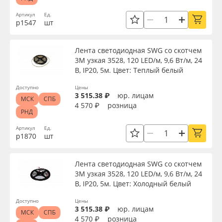
Сервис
Клей, скотчи и крепёж
Длина, м
Артикул
Ед.
р1547
шт
Инструкции
Мобильные конструкции и POS-материалы
Высота, мм
Лента светодиодная SWG со скотчем
Компания
Профильные системы
3М узкая 3528, 120 LED/м, 9,6 Вт/м, 24
В, IP20, 5м. Цвет: Теплый белый
Мощность, Вт
Контакты
Сублимация и термотрансфер
Доступно
Цены
3 515.38 ₽
юр. лицам
МСК
СПБ
Напряжение, В
4 570 ₽
розница
Блог
Светотехника
РНД
Артикул
Ед.
Цветовая температура, K
Поставщикам
Инженерные пластики
р1870
шт
Избранное
Упаковочные материалы
Лента светодиодная SWG со скотчем
Цвет
3М узкая 3528, 120 LED/м, 9,6 Вт/м, 24
В, IP20, 5м. Цвет: Холодный белый
Оборудование и инструмент
8 800 550 7888
Страна происхождения
Доступно
Цены
Москва
3 515.38 ₽
юр. лицам
Новинки ассортимента
МСК
СПБ
4 570 ₽
розница