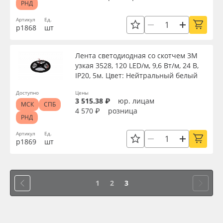
РНД
Производитель
Oracal 641
Артикул
Ед.
р1868
шт
Торговая марка
Orajet 3640
Лента светодиодная со скотчем 3М
узкая 3528, 120 LED/м, 9,6 Вт/м, 24 В,
Плёнка монтажная Oratape
Доступность
IP20, 5м. Цвет: Нейтральный белый
ПЭТ листовой
Доступно
Цены
3 515.38 ₽
юр. лицам
МСК
СПБ
Применить
4 570 ₽
розница
РНД
ПЭТ бэклит
Сбросить фильтр
Артикул
Ед.
р1869
шт
Вспененный ПВХ
Баннер
1
2
3
Заготовки для сувениров