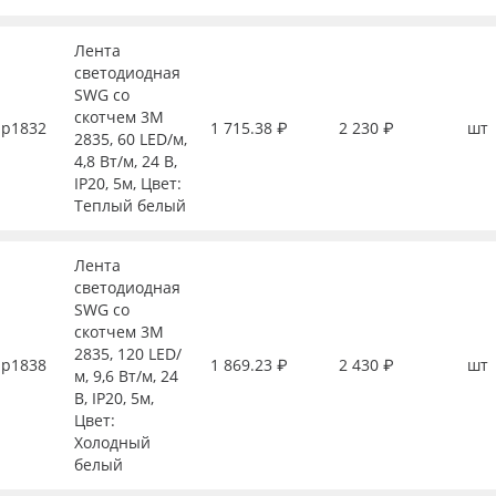
Лента
светодиодная
SWG со
скотчем 3М
р1832
1 715.38 ₽
2 230 ₽
шт
2835, 60 LED/м,
4,8 Вт/м, 24 В,
IP20, 5м, Цвет:
Теплый белый
Лента
светодиодная
SWG со
скотчем 3М
2835, 120 LED/
р1838
1 869.23 ₽
2 430 ₽
шт
м, 9,6 Вт/м, 24
В, IP20, 5м,
Цвет:
Холодный
белый