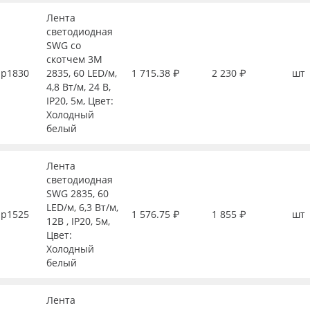
Лента
светодиодная
SWG со
скотчем 3М
р1830
2835, 60 LED/м,
1 715.38 ₽
2 230 ₽
шт
4,8 Вт/м, 24 В,
IP20, 5м, Цвет:
Холодный
белый
Лента
светодиодная
SWG 2835, 60
LED/м, 6,3 Вт/м,
р1525
1 576.75 ₽
1 855 ₽
шт
12В , IP20, 5м,
Цвет:
Холодный
белый
Лента