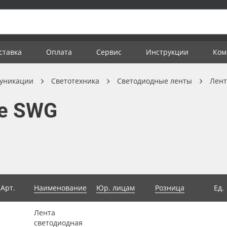
ставка
Оплата
Сервис
Инструкции
Ком
уникации
Светотехника
Светодиодные ленты
Лент
е SWG
Арт.
Наименование
Юр. лицам
Розница
Ед.
Лента
светодиодная