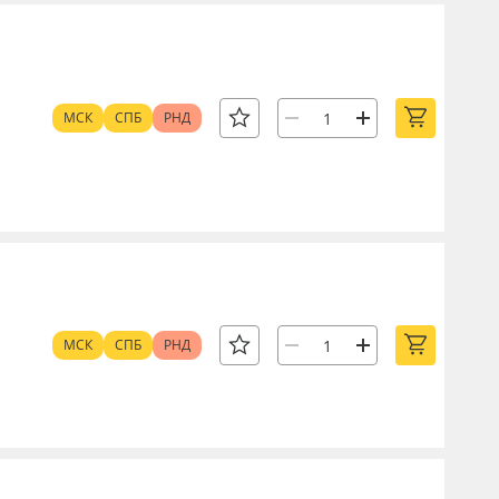
МСК
СПБ
РНД
МСК
СПБ
РНД