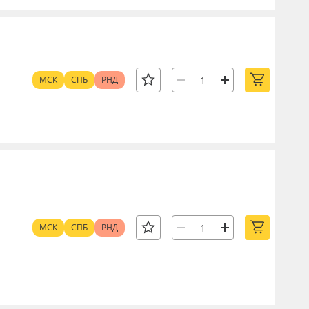
МСК
СПБ
РНД
МСК
СПБ
РНД