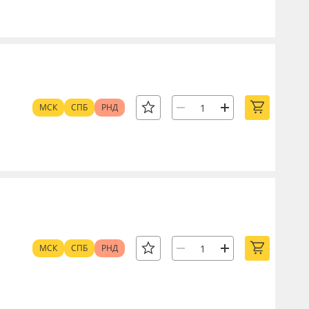
МСК
СПБ
РНД
МСК
СПБ
РНД