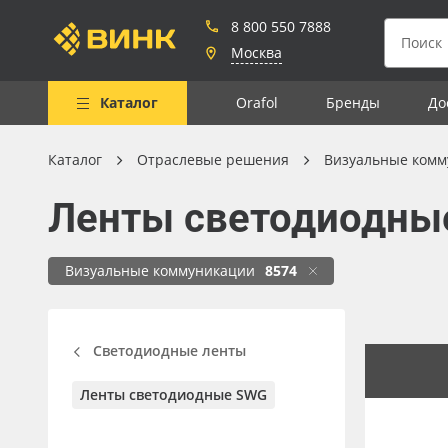
8 800 550 7888
Москва
Каталог
Orafol
Бренды
До
Каталог
Отраслевые решения
Визуальные комм
Весь каталог
Ленты светодиодны
Рулонные материалы
Самоклеящиеся плёнки
Визуальные коммуникации
8574
Листовые материалы
Чернила
Светодиодные ленты
Клей, скотчи и крепёж
Ленты светодиодные SWG
Мобильные конструкции и
POS-материалы