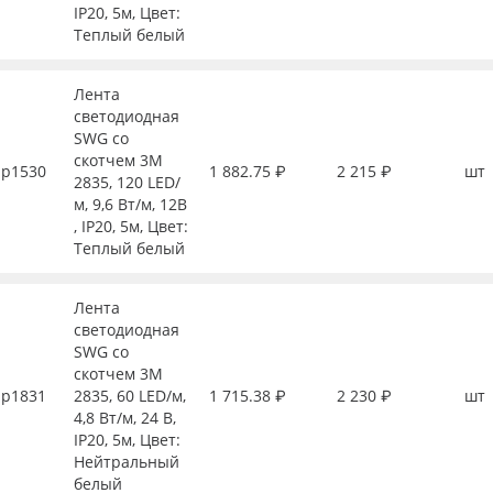
IP20, 5м, Цвет:
Теплый белый
Лента
светодиодная
SWG со
скотчем 3М
р1530
1 882.75 ₽
2 215 ₽
шт
2835, 120 LED/
м, 9,6 Вт/м, 12В
, IP20, 5м, Цвет:
Теплый белый
Лента
светодиодная
SWG со
скотчем 3М
р1831
2835, 60 LED/м,
1 715.38 ₽
2 230 ₽
шт
4,8 Вт/м, 24 В,
IP20, 5м, Цвет:
Нейтральный
белый