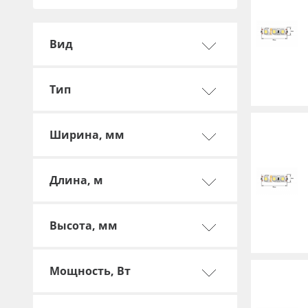
Профильные системы
Сублимация и термотрансфер
Вид
Светотехника
Инженерные пластики
Тип
Упаковочные материалы
Оборудование и инструмент
Ширина, мм
Новинки ассортимента
Oracal 641
Длина, м
Orajet 3640
Высота, мм
Плёнка монтажная Oratape
ПЭТ листовой
Мощность, Вт
ПЭТ бэклит
Вспененный ПВХ