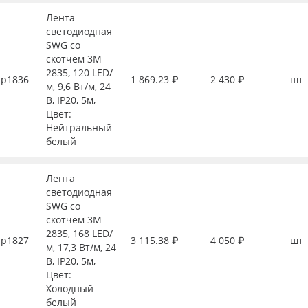
Лента
светодиодная
SWG со
скотчем 3М
2835, 120 LED/
р1836
1 869.23 ₽
2 430 ₽
шт
м, 9,6 Вт/м, 24
В, IP20, 5м,
Цвет:
Нейтральный
белый
Лента
светодиодная
SWG со
скотчем 3М
2835, 168 LED/
р1827
3 115.38 ₽
4 050 ₽
шт
м, 17,3 Вт/м, 24
В, IP20, 5м,
Цвет:
Холодный
белый