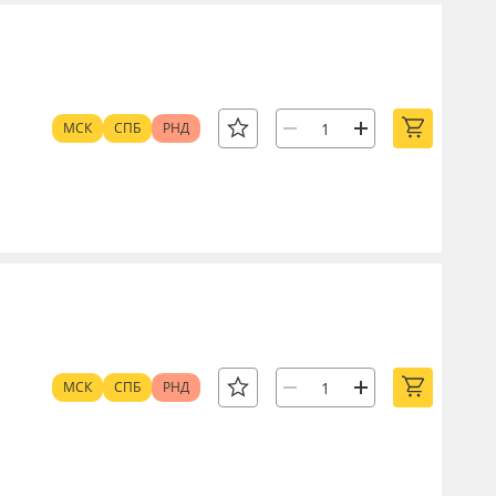
МСК
СПБ
РНД
МСК
СПБ
РНД