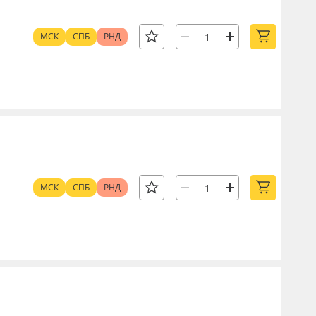
МСК
СПБ
РНД
МСК
СПБ
РНД