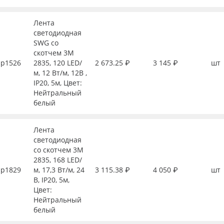
Лента
светодиодная
SWG со
скотчем 3М
р1526
2835, 120 LED/
2 673.25 ₽
3 145 ₽
шт
м, 12 Вт/м, 12В ,
IP20, 5м, Цвет:
Нейтральный
белый
Лента
светодиодная
со скотчем 3М
2835, 168 LED/
р1829
м, 17,3 Вт/м, 24
3 115.38 ₽
4 050 ₽
шт
В, IP20, 5м,
Цвет:
Нейтральный
белый