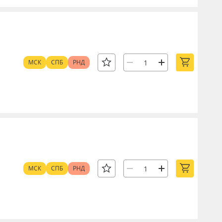
МСК
СПБ
РНД
МСК
СПБ
РНД