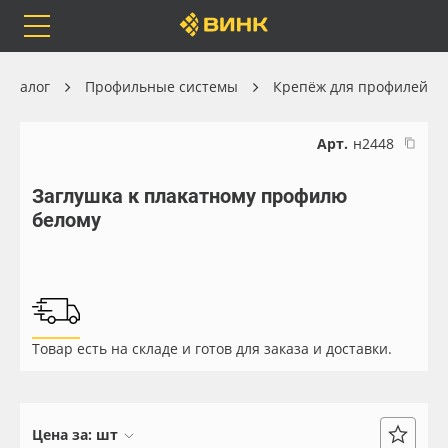
Orafol
Бренды
Доставка
Каталог
Профильные системы
Крепёж для профилей
Арт.
н2448
Заглушка к плакатному профилю
Каталог
Весь каталог
белому
Orafol
Рулонные материалы
Бренды
Самоклеящиеся плёнки
Товар есть на складе и готов для заказа и доставки.
Доставка
Листовые материалы
Оплата
Чернила
Цена за:
шт