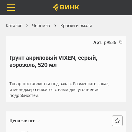
Orafol
Бренды
Доставка
Каталог
Чернила
Краски и эмали
Арт.
р9536
Грунт акриловый VIXEN, серый,
Каталог
Весь каталог
аэрозоль, 520 мл
Orafol
Рулонные материалы
Товар поставляется под заказ. Разместите заказ,
Бренды
Самоклеящиеся плёнки
и менеджер свяжется с вами для уточнения
подробностей.
Доставка
Листовые материалы
Оплата
Чернила
Цена за:
шт