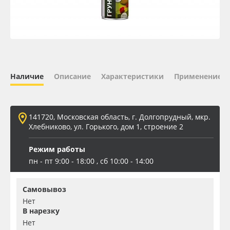
Oracal 641
Orajet 3640
Плёнка монтажная Oratape
Наличие
Описание
Характеристики
Применение
ПЭТ листовой
141720, Московская область, г. Долгопрудный, мкр.
ПЭТ бэклит
Хлебниково, ул. Горького, дом 1, строение 2
Режим работы
Вспененный ПВХ
пн - пт 9:00 - 18:00 , сб 10:00 - 14:00
Баннер
Самовывоз
Нет
Заготовки для сувениров
В нарезку
Нет