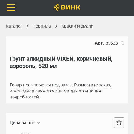
Orafol
Бренды
Доставка
Каталог
Чернила
Краски и эмали
Арт.
р9533
Грунт алкидный VIXEN, коричневый,
Каталог
Весь каталог
аэрозоль, 520 мл
Orafol
Рулонные материалы
Товар поставляется под заказ. Разместите заказ,
Бренды
Самоклеящиеся плёнки
и менеджер свяжется с вами для уточнения
подробностей.
Доставка
Листовые материалы
Оплата
Чернила
Цена за:
шт