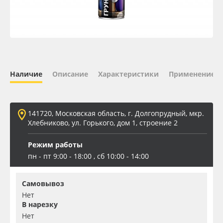
Oracal 641
Orajet 3640
Плёнка монтажная Oratape
Наличие
Описание
Характеристики
Применение
ПЭТ листовой
141720, Московская область, г. Долгопрудный, мкр.
ПЭТ бэклит
Хлебниково, ул. Горького, дом 1, строение 2
Режим работы
Вспененный ПВХ
пн - пт 9:00 - 18:00 , сб 10:00 - 14:00
Баннер
Самовывоз
Нет
Заготовки для сувениров
В нарезку
Нет