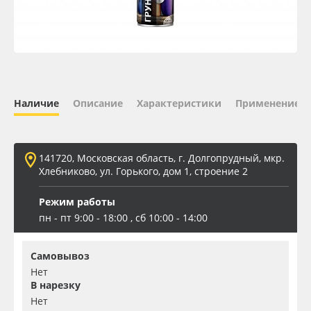
Oracal 641
Orajet 3640
Плёнка монтажная Oratape
Наличие
Описание
Характеристики
Применение
ПЭТ листовой
141720, Московская область, г. Долгопрудный, мкр.
ПЭТ бэклит
Хлебниково, ул. Горького, дом 1, строение 2
Режим работы
Вспененный ПВХ
пн - пт 9:00 - 18:00 , сб 10:00 - 14:00
Баннер
Самовывоз
Нет
Заготовки для сувениров
В нарезку
Нет