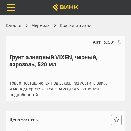
Orafol
Бренды
Доставка
Каталог
Чернила
Краски и эмали
Арт.
р9531
Грунт алкидный VIXEN, черный,
Каталог
Весь каталог
аэрозоль, 520 мл
Orafol
Рулонные материалы
Товар поставляется под заказ. Разместите заказ,
Бренды
Самоклеящиеся плёнки
и менеджер свяжется с вами для уточнения
подробностей.
Доставка
Листовые материалы
Оплата
Чернила
Цена за:
шт