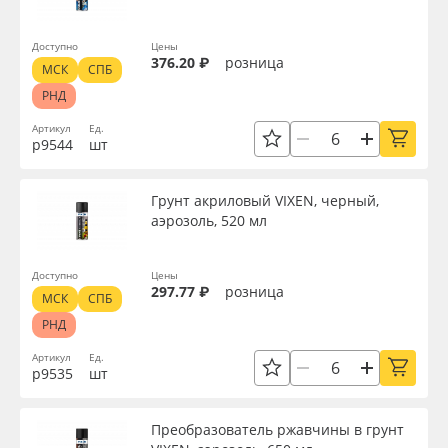
Доступно
Цены
376.20 ₽
розница
МСК
СПБ
РНД
Артикул
Ед.
р9544
шт
Грунт акриловый VIXEN, черный,
аэрозоль, 520 мл
Доступно
Цены
297.77 ₽
розница
МСК
СПБ
РНД
Артикул
Ед.
р9535
шт
Преобразователь ржавчины в грунт