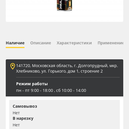
Oracal 641
Orajet 3640
Плёнка монтажная Oratape
Наличие
Описание
Характеристики
Применение
ПЭТ листовой
141720, Московская область, г. Долгопрудный, мкр.
ПЭТ бэклит
Хлебниково, ул. Горького, дом 1, строение 2
Режим работы
Вспененный ПВХ
пн - пт 9:00 - 18:00 , сб 10:00 - 14:00
Баннер
Самовывоз
Нет
Заготовки для сувениров
В нарезку
Нет