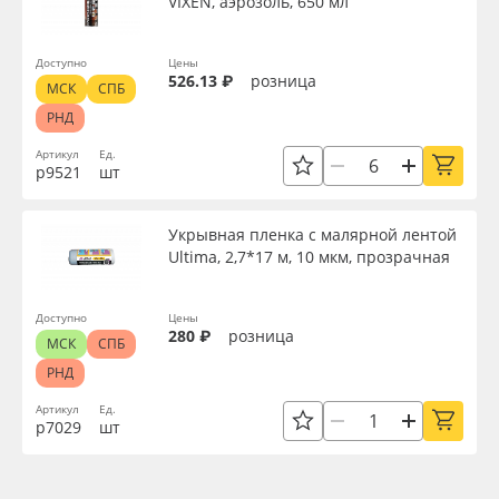
VIXEN, аэрозоль, 650 мл
Доступно
Цены
526.13 ₽
розница
МСК
СПБ
РНД
Артикул
Ед.
р9521
шт
Укрывная пленка с малярной лентой
Ultima, 2,7*17 м, 10 мкм, прозрачная
Доступно
Цены
280 ₽
розница
МСК
СПБ
РНД
Артикул
Ед.
р7029
шт