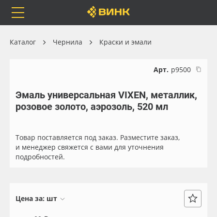
Orafol
Бренды
Доставка
Каталог
Чернила
Краски и эмали
Арт.
р9500
Эмаль универсальная VIXEN, металлик,
Каталог
Весь каталог
розовое золото, аэрозоль, 520 мл
Orafol
Рулонные материалы
Товар поставляется под заказ. Разместите заказ,
Бренды
Самоклеящиеся плёнки
и менеджер свяжется с вами для уточнения
подробностей.
Доставка
Листовые материалы
Оплата
Чернила
Цена за:
шт