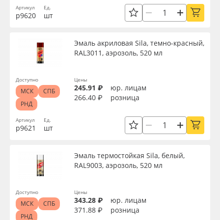
Доступность
Артикул
Ед.
Oracal 641
р9620
шт
Orajet 3640
Эмаль акриловая Sila, темно-красный,
Применить
RAL3011, аэрозоль, 520 мл
Плёнка монтажная Oratape
Сбросить фильтр
Доступно
Цены
245.91 ₽
юр. лицам
ПЭТ листовой
МСК
СПБ
266.40 ₽
розница
РНД
ПЭТ бэклит
Артикул
Ед.
р9621
шт
Вспененный ПВХ
Эмаль термостойкая Sila, белый,
RAL9003, аэрозоль, 520 мл
Баннер
Доступно
Цены
Заготовки для сувениров
343.28 ₽
юр. лицам
МСК
СПБ
371.88 ₽
розница
РНД