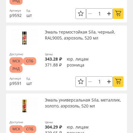
РНД
Артикул
Ед.
р9592
шт
Эмаль термостойкая Sila, черный,
RAL9005, аэрозоль, 520 мл
Доступно
Цены
343.28 ₽
юр. лицам
МСК
СПБ
371.88 ₽
розница
РНД
Артикул
Ед.
р9591
шт
Эмаль универсальная Sila, металлик,
золото, аэрозоль, 520 мл
Доступно
Цены
304.29 ₽
юр. лицам
МСК
СПБ
329.65 ₽
розница