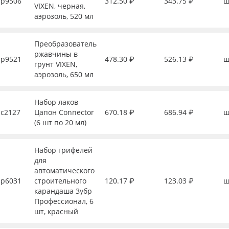
р9506
312.50 ₽
343.75 ₽
ш
VIXEN, черная,
аэрозоль, 520 мл
Преобразователь
ржавчины в
р9521
478.30 ₽
526.13 ₽
ш
грунт VIXEN,
аэрозоль, 650 мл
Набор лаков
с2127
Цапон Connector
670.18 ₽
686.94 ₽
ш
(6 шт по 20 мл)
Набор грифелей
для
автоматического
р6031
строительного
120.17 ₽
123.03 ₽
ш
карандаша Зубр
Профессионал, 6
шт, красный