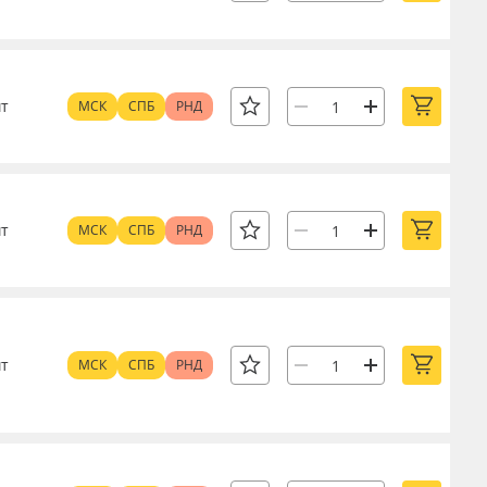
т
МСК
СПБ
РНД
т
МСК
СПБ
РНД
т
МСК
СПБ
РНД