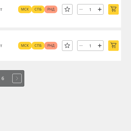
т
МСК
СПБ
РНД
т
МСК
СПБ
РНД
6