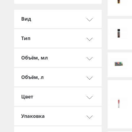
Профильные системы
Сублимация и термотрансфер
Вид
Светотехника
Инженерные пластики
Тип
Упаковочные материалы
Оборудование и инструмент
Объём, мл
Новинки ассортимента
Oracal 641
Объём, л
Orajet 3640
Цвет
Плёнка монтажная Oratape
ПЭТ листовой
Упаковка
ПЭТ бэклит
Вспененный ПВХ