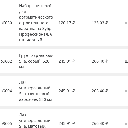
Набор грифелей
для
автоматического
р6030
строительного
120.17 ₽
123.03 ₽
ш
карандаша Зубр
Профессионал, 6
шт, черный
Грунт акриловый
р9602
Sila, серый, 520
245.91 ₽
266.40 ₽
ш
мл
Лак
универсальный
р9604
245.91 ₽
266.40 ₽
ш
Sila, глянцевый,
аэрозоль, 520 мл
Лак
универсальный
р9605
245.91 ₽
266.40 ₽
ш
Sila, матовый,