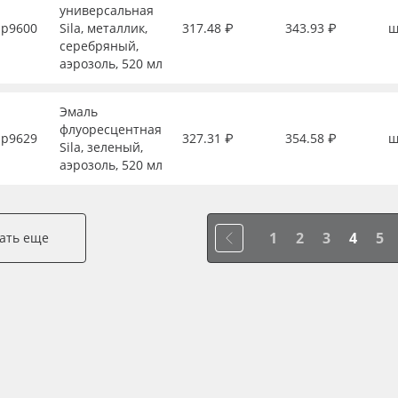
универсальная
р9600
Sila, металлик,
317.48 ₽
343.93 ₽
ш
серебряный,
аэрозоль, 520 мл
Эмаль
флуоресцентная
р9629
327.31 ₽
354.58 ₽
ш
Sila, зеленый,
аэрозоль, 520 мл
1
2
3
4
5
ать еще