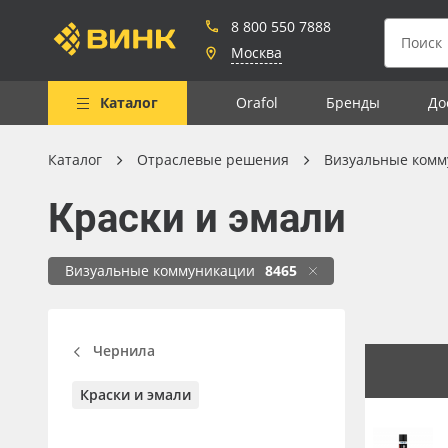
8 800 550 7888
Москва
Каталог
Orafol
Бренды
До
Каталог
Отраслевые решения
Визуальные комм
Весь каталог
Краски и эмали
Рулонные материалы
Самоклеящиеся плёнки
Визуальные коммуникации
8465
Листовые материалы
Чернила
Чернила
Клей, скотчи и крепёж
Краски и эмали
Мобильные конструкции и
POS-материалы