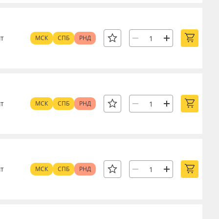
т
МСК
СПБ
РНД
т
МСК
СПБ
РНД
т
МСК
СПБ
РНД