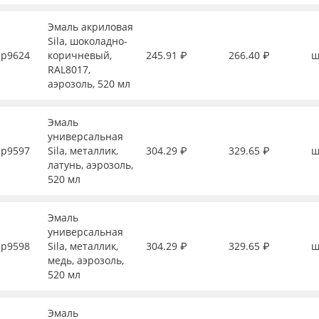
Эмаль акриловая
Sila, шоколадно-
р9624
коричневый,
245.91 ₽
266.40 ₽
ш
RAL8017,
аэрозоль, 520 мл
Эмаль
универсальная
р9597
Sila, металлик,
304.29 ₽
329.65 ₽
ш
латунь, аэрозоль,
520 мл
Эмаль
универсальная
р9598
Sila, металлик,
304.29 ₽
329.65 ₽
ш
медь, аэрозоль,
520 мл
Эмаль