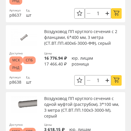
РНД
Артикул
Ед.
р8637
шт
Воздуховод ПП круглого сечения с 2
фланцами, 6*400 мм, 3 метра
(СТ.ВТ.ПП.400х6-3000-ФФ), серый
Доступно
Цены
16 776.94 ₽
юр. лицам
МСК
СПБ
17 466.40 ₽
розница
РНД
Артикул
Ед.
р8638
шт
Воздуховод ПП круглого сечения с
одной муфтой (раструбом), 3*100 мм,
3 метра (СТ.ВТ.ПП.100х3-3000-М),
серый
Доступно
Цены
3 618.15 ₽
юр. лицам