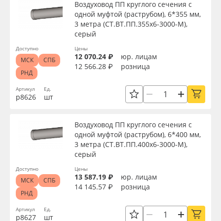
Воздуховод ПП круглого сечения с
одной муфтой (раструбом), 6*355 мм,
3 метра (СТ.ВТ.ПП.355х6-3000-М),
серый
Доступно
Цены
12 070.24 ₽
юр. лицам
МСК
СПБ
12 566.28 ₽
розница
РНД
Артикул
Ед.
р8626
шт
Воздуховод ПП круглого сечения с
одной муфтой (раструбом), 6*400 мм,
3 метра (СТ.ВТ.ПП.400х6-3000-М),
серый
Доступно
Цены
13 587.19 ₽
юр. лицам
МСК
СПБ
14 145.57 ₽
розница
РНД
Артикул
Ед.
р8627
шт