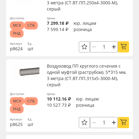
3 метра (СТ.ВТ.ПП.250х4-3000-М),
серый
Доступно
Цены
7 299.18 ₽
юр. лицам
МСК
СПБ
7 599.14 ₽
розница
РНД
Артикул
Ед.
р8624
шт
Воздуховод ПП круглого сечения с
одной муфтой (раструбом), 5*315 мм,
3 метра (СТ.ВТ.ПП.315х5-3000-М),
серый
Доступно
Цены
10 112.16 ₽
юр. лицам
МСК
СПБ
10 527.73 ₽
розница
РНД
Артикул
Ед.
р8625
шт