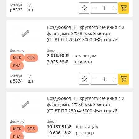
Торговая марка
Артикул
Ед.
Oracal 641
р8633
шт
Доступность
Orajet 3640
Воздуховод ПП круглого сечения с 2
фланцами, 3*200 мм, 3 метра
(СТ.ВТ.ПП.200х3-3000-ФФ), серый
Плёнка монтажная Oratape
Применить
Доступно
Цены
7 615.90 ₽
юр. лицам
ПЭТ листовой
МСК
СПБ
7 928.88 ₽
розница
Сбросить фильтр
РНД
ПЭТ бэклит
Артикул
Ед.
р8634
шт
Вспененный ПВХ
Воздуховод ПП круглого сечения с 2
фланцами, 4*250 мм, 3 метра
Баннер
(СТ.ВТ.ПП.250х4-3000-ФФ), серый
Доступно
Цены
Заготовки для сувениров
10 187.51 ₽
юр. лицам
МСК
СПБ
10 606.18 ₽
розница
РНД