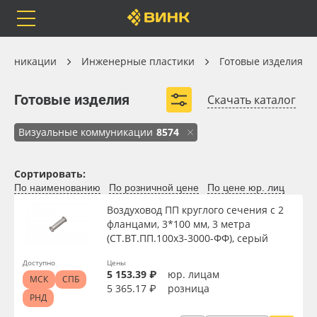
Orafol
Бренды
Доставка
Инженерные пластики
ммуникации
Инженерные пластики
Готовые изделия
Готовые изделия
Готовые изделия
Скачать каталог
Системы промышленной вентиляции
Визуальные коммуникации
8574
Каталог
Весь каталог
Сортировать:
Orafol
Рулонные материалы
По наименованию
По розничной цене
По цене юр. лиц
Воздуховод ПП круглого сечения с 2
Бренды
Самоклеящиеся плёнки
фланцами, 3*100 мм, 3 метра
Вид
(СТ.ВТ.ПП.100х3-3000-ФФ), серый
Доставка
Листовые материалы
Доступно
Цены
5 153.39 ₽
юр. лицам
МСК
СПБ
Толщина, мм
Оплата
Чернила
5 365.17 ₽
розница
РНД