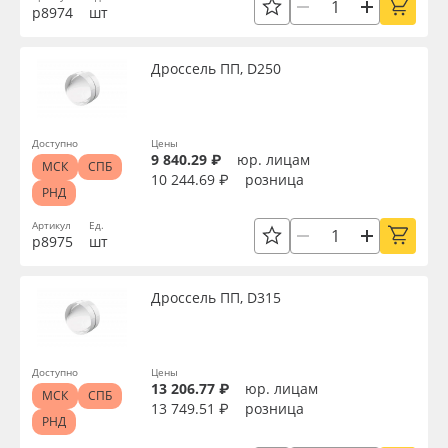
р8974
шт
Дроссель ПП, D250
Доступно
Цены
9 840.29 ₽
юр. лицам
МСК
СПБ
10 244.69 ₽
розница
РНД
Артикул
Ед.
р8975
шт
Дроссель ПП, D315
Доступно
Цены
13 206.77 ₽
юр. лицам
МСК
СПБ
13 749.51 ₽
розница
РНД