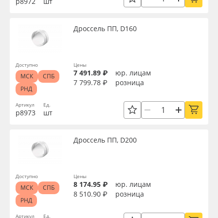
р8972
шт
Дроссель ПП, D160
Доступно
Цены
7 491.89 ₽
юр. лицам
МСК
СПБ
7 799.78 ₽
розница
РНД
Артикул
Ед.
р8973
шт
Дроссель ПП, D200
Доступно
Цены
8 174.95 ₽
юр. лицам
МСК
СПБ
8 510.90 ₽
розница
РНД
Артикул
Ед.