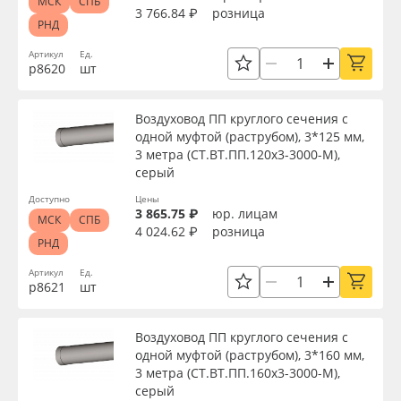
МСК
СПБ
3 766.84 ₽
розница
РНД
Артикул
Ед.
р8620
шт
Воздуховод ПП круглого сечения с
одной муфтой (раструбом), 3*125 мм,
3 метра (СТ.ВТ.ПП.120х3-3000-М),
серый
Доступно
Цены
3 865.75 ₽
юр. лицам
МСК
СПБ
4 024.62 ₽
розница
РНД
Артикул
Ед.
р8621
шт
Воздуховод ПП круглого сечения с
одной муфтой (раструбом), 3*160 мм,
3 метра (СТ.ВТ.ПП.160х3-3000-М),
серый