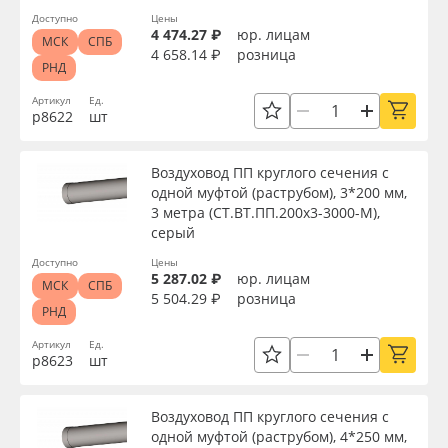
Доступно
Цены
4 474.27 ₽
юр. лицам
МСК
СПБ
4 658.14 ₽
розница
РНД
Артикул
Ед.
р8622
шт
Воздуховод ПП круглого сечения с
одной муфтой (раструбом), 3*200 мм,
3 метра (СТ.ВТ.ПП.200х3-3000-М),
серый
Доступно
Цены
5 287.02 ₽
юр. лицам
МСК
СПБ
5 504.29 ₽
розница
РНД
Артикул
Ед.
р8623
шт
Воздуховод ПП круглого сечения с
одной муфтой (раструбом), 4*250 мм,