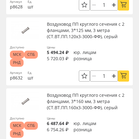
Артикул
Ед.
Сервис
Клей, скотчи и крепёж
Длина, мм
р8628
шт
Инструкции
Мобильные конструкции и POS-материалы
Диаметр, мм
Воздуховод ПП круглого сечения с 2
фланцами, 3*125 мм, 3 метра
Компания
Профильные системы
(СТ.ВТ.ПП.120х3-3000-ФФ), серый
Сечение
Доступно
Цены
Контакты
Сублимация и термотрансфер
5 494.24 ₽
юр. лицам
МСК
СПБ
5 720.03 ₽
розница
Материал
РНД
Блог
Светотехника
Артикул
Ед.
р8632
шт
Цвет
Поставщикам
Инженерные пластики
Воздуховод ПП круглого сечения с 2
Избранное
Упаковочные материалы
фланцами, 3*160 мм, 3 метра
Страна происхождения
(СТ.ВТ.ПП.160х3-3000-ФФ), серый
Оборудование и инструмент
8 800 550 7888
Доступно
Цены
Производитель
6 487.64 ₽
юр. лицам
МСК
СПБ
Москва
6 754.26 ₽
розница
Новинки ассортимента
РНД