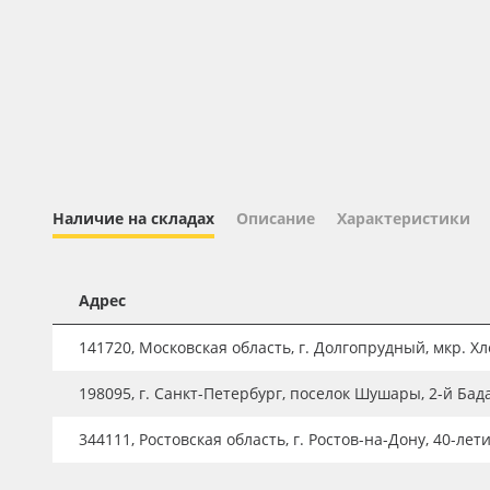
Профильные системы
Сублимация и термотрансфер
Светотехника
Инженерные пластики
Упаковочные материалы
Оборудование и инструмент
Наличие на складах
Описание
Характеристики
Новинки ассортимента
Oracal 641
Адрес
Orajet 3640
141720, Московская область, г. Долгопрудный, мкр. Хле
Плёнка монтажная Oratape
198095, г. Санкт-Петербург, поселок Шушары, 2-й Бад
ПЭТ листовой
ПЭТ бэклит
344111, Ростовская область, г. Ростов-на-Дону, 40-лет
Вспененный ПВХ