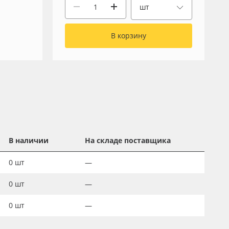
шт
В корзину
В наличии
На складе поставщика
0
шт
—
0
шт
—
0
шт
—