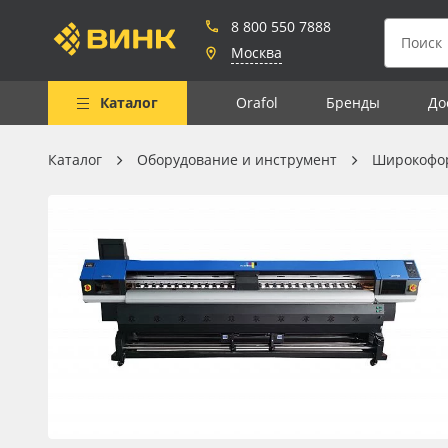
8 800 550 7888
Москва
Каталог
Orafol
Бренды
До
Каталог
Оборудование и инструмент
Широкофо
Весь каталог
Рулонные материалы
Самоклеящиеся плёнки
Листовые материалы
Чернила
Клей, скотчи и крепёж
Мобильные конструкции и
POS-материалы