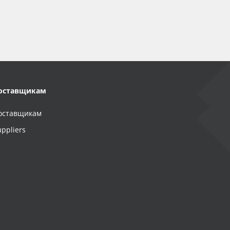
оставщикам
оставщикам
uppliers