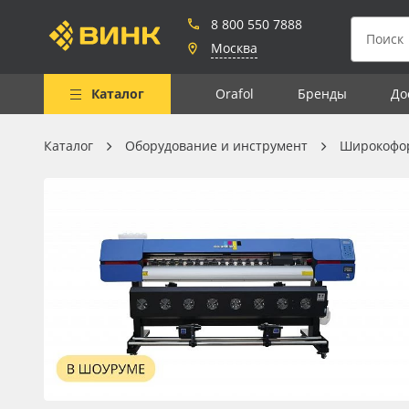
8 800 550 7888
Москва
Каталог
Orafol
Бренды
До
Каталог
Оборудование и инструмент
Широкофо
Весь каталог
Рулонные материалы
Самоклеящиеся плёнки
Листовые материалы
Чернила
Клей, скотчи и крепёж
Мобильные конструкции и
POS-материалы