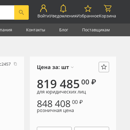
Войти
Уведомления
Избранное
Корзина
пания
Контакты
Блог
Поставщикам
с2457
Цена за:
шт
819 485
00 ₽
для юридических лиц
848 408
00 ₽
розничная цена