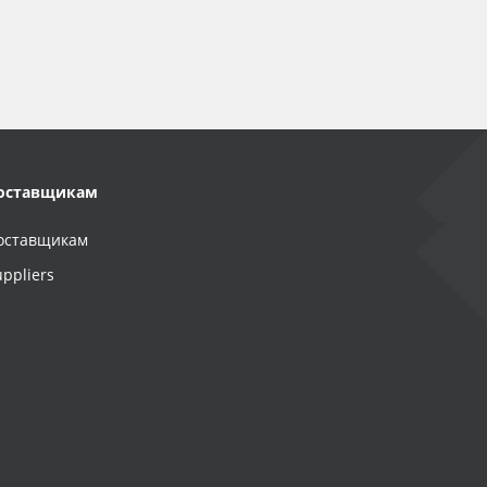
оставщикам
оставщикам
uppliers