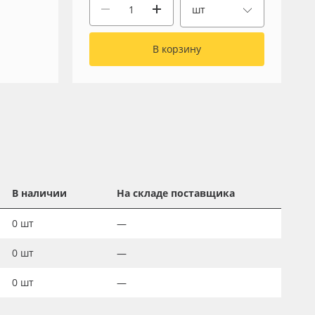
шт
В корзину
В наличии
На складе поставщика
0
шт
—
0
шт
—
0
шт
—