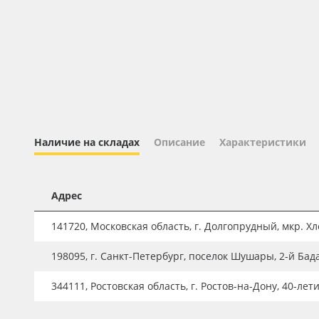
Профильные системы
Сублимация и термотрансфер
Светотехника
Инженерные пластики
Упаковочные материалы
Оборудование и инструмент
Наличие на складах
Описание
Характеристики
Новинки ассортимента
Oracal 641
Адрес
Orajet 3640
141720, Московская область, г. Долгопрудный, мкр. Хле
Плёнка монтажная Oratape
198095, г. Санкт-Петербург, поселок Шушары, 2-й Бад
ПЭТ листовой
ПЭТ бэклит
344111, Ростовская область, г. Ростов-на-Дону, 40-лет
Вспененный ПВХ