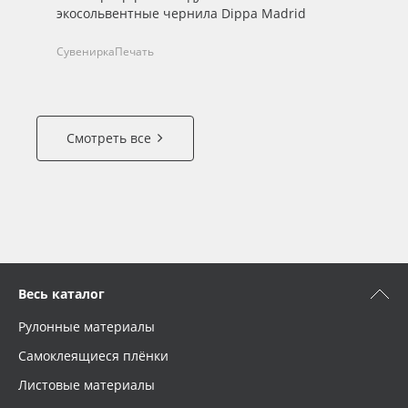
экосольвентные чернила Dippa Madrid
че
со
Сувенирка
Печать
На
Смотреть все
Весь каталог
Рулонные материалы
Самоклеящиеся плёнки
Листовые материалы