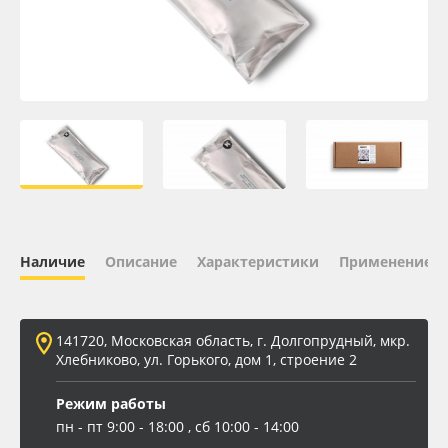
Oracal 641
Orajet 3640
Плёнка монтажная Oratape
ПЭТ листовой
ПЭТ бэклит
Наличие
Описание
Характеристики
Применение
Вспененный ПВХ
141720, Московская область, г. Долгопрудный, мкр.
Баннер
Хлебниково, ул. Горького, дом 1, строение 2
Заготовки для сувениров
Режим работы
пн - пт 9:00 - 18:00 , сб 10:00 - 14:00