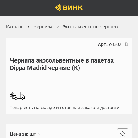
Orafol
Бренды
Доставка
Каталог
Чернила
Экосольвентные чернила
Арт.
о3302
Чернила экосольвентные в пакетах
Каталог
Весь каталог
Dippa Madrid черные (К)
Orafol
Рулонные материалы
Бренды
Самоклеящиеся плёнки
Товар есть на складе и готов для заказа и доставки.
Доставка
Листовые материалы
Оплата
Чернила
Цена за:
шт