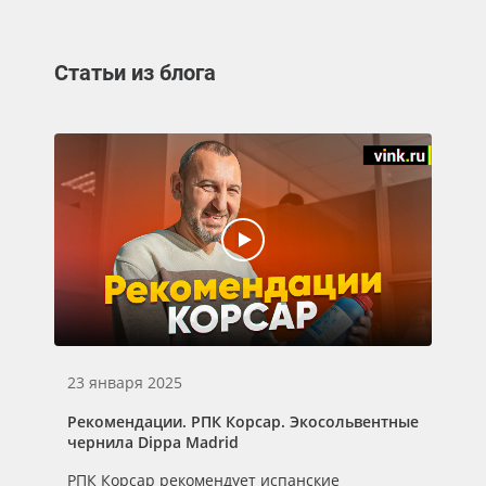
Статьи из блога
23 января 2025
01
Рекомендации. РПК Корсар. Экосольвентные
Ре
чернила Dippa Madrid
че
РПК Корсар рекомендует испанские
Gr