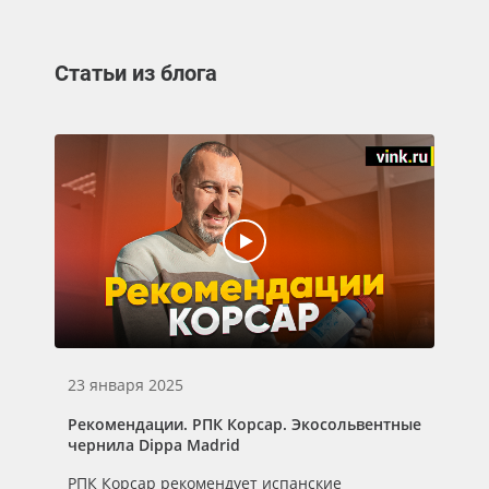
Статьи из блога
23 января 2025
01
Рекомендации. РПК Корсар. Экосольвентные
Ре
чернила Dippa Madrid
че
РПК Корсар рекомендует испанские
Gr