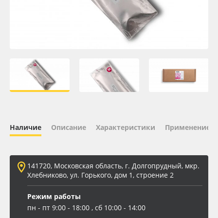
Oracal 641
Orajet 3640
Плёнка монтажная Oratape
ПЭТ листовой
ПЭТ бэклит
Наличие
Описание
Характеристики
Применение
Вспененный ПВХ
141720, Московская область, г. Долгопрудный, мкр.
Баннер
Хлебниково, ул. Горького, дом 1, строение 2
Заготовки для сувениров
Режим работы
пн - пт 9:00 - 18:00 , сб 10:00 - 14:00