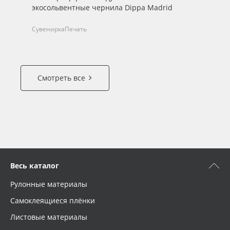
экосольвентные чернила Dippa Madrid
че
со
Сувенирка
Печать
На
Смотреть все
Весь каталог
Рулонные материалы
Самоклеящиеся плёнки
Листовые материалы