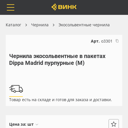
Orafol
Бренды
Доставка
Каталог
Чернила
Экосольвентные чернила
Арт.
о3301
Чернила экосольвентные в пакетах
Каталог
Весь каталог
Dippa Madrid пурпурные (M)
Orafol
Рулонные материалы
Бренды
Самоклеящиеся плёнки
Товар есть на складе и готов для заказа и доставки.
Доставка
Листовые материалы
Оплата
Чернила
Цена за:
шт