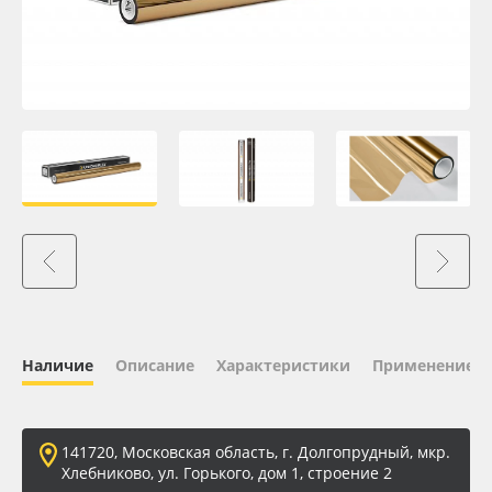
Oracal 641
Orajet 3640
Плёнка монтажная Oratape
ПЭТ листовой
ПЭТ бэклит
Вспененный ПВХ
Наличие
Описание
Характеристики
Применение
Баннер
Заготовки для сувениров
141720, Московская область, г. Долгопрудный, мкр.
Хлебниково, ул. Горького, дом 1, строение 2