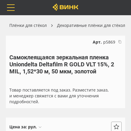
Orafol
Бренды
Доставка
Плёнки для стёкол
Декоративные плёнки для стёкол
Арт.
р5869
Самоклеящаяся зеркальная пленка
Каталог
Весь каталог
Uniondelta Deltafilm R GOLD VLT 15%, 2
MIL, 1,52*30 м, 50 мкм, золотой
Orafol
Рулонные материалы
Бренды
Самоклеящиеся плёнки
Товар поставляется под заказ. Разместите заказ,
и менеджер свяжется с вами для уточнения
подробностей.
Доставка
Листовые материалы
Оплата
Чернила
Цена за:
рул.