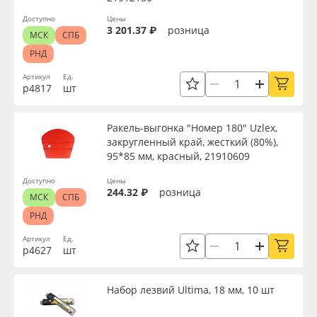
Доступно
Цены
3 201.37 ₽
розница
МСК
СПБ
РНД
Артикул
Ед.
р4817
шт
Ракель-выгонка "Номер 180" Uzlex,
закругленный край, жесткий (80%),
95*85 мм, красный, 21910609
Доступно
Цены
244.32 ₽
розница
МСК
СПБ
РНД
Артикул
Ед.
р4627
шт
Набор лезвий Ultima, 18 мм, 10 шт