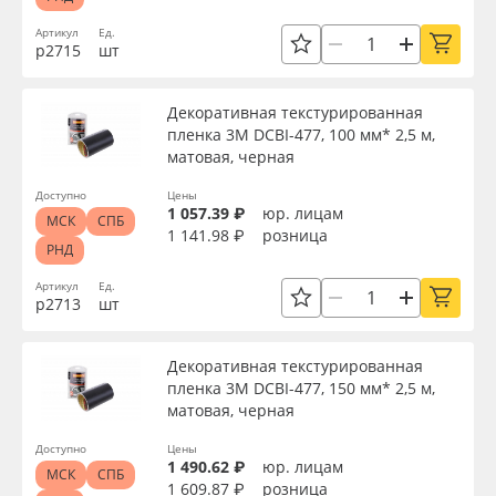
Сервис
Клей, скотчи и крепёж
Торговая марка
Артикул
Ед.
р2715
шт
Инструкции
Мобильные конструкции и POS-материалы
Серия
Декоративная текстурированная
Компания
Профильные системы
пленка 3M DCBI-477, 100 мм* 2,5 м,
матовая, черная
Доступность
Контакты
Сублимация и термотрансфер
Доступно
Цены
1 057.39 ₽
юр. лицам
МСК
СПБ
1 141.98 ₽
розница
Блог
Светотехника
Применить
РНД
Артикул
Ед.
Поставщикам
Инженерные пластики
р2713
шт
Сбросить фильтр
Избранное
Упаковочные материалы
Декоративная текстурированная
пленка 3M DCBI-477, 150 мм* 2,5 м,
матовая, черная
Оборудование и инструмент
8 800 550 7888
Доступно
Цены
Москва
1 490.62 ₽
юр. лицам
Новинки ассортимента
МСК
СПБ
1 609.87 ₽
розница