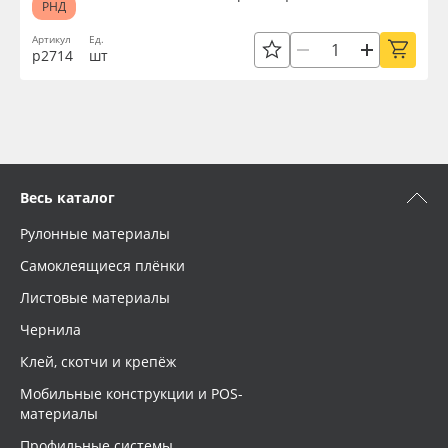
РНД
Oracal 641
Артикул
Ед.
р2714
шт
Orajet 3640
Плёнка монтажная Oratape
ПЭТ листовой
Весь каталог
Рулонные материалы
ПЭТ бэклит
Самоклеящиеся плёнки
Вспененный ПВХ
Листовые материалы
Чернила
Баннер
Клей, скотчи и крепёж
Мобильные конструкции и POS-
Заготовки для сувениров
материалы
Профильные системы