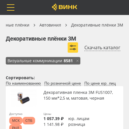
Orafol
Бренды
Доставка
Автовинил
ильные плёнки
Автовинил
Декоративные плёнки 3M
Декоративные плёнки 3M
Декоративные плёнки 3M
Скачать каталог
Каталог
Весь каталог
Визуальные коммуникации
8581
Orafol
Рулонные материалы
Сортировать:
Толщина, мкм
По наименованию
По розничной цене
По цене юр. лиц
Бренды
Самоклеящиеся плёнки
Декоративная пленка 3M FUS1007,
Цвет
150 мм*2,5 м, матовая, черная
Доставка
Листовые материалы
Доступно
Цены
Страна происхождения
Оплата
Чернила
1 057.39 ₽
юр. лицам
МСК
СПБ
1 141.98 ₽
розница
РНД