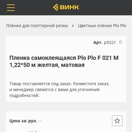
Orafol
Бренды
Доставка
Плёнки для плоттерной резки
Цветные плёнки Plo Plo
Арт.
р9221
Пленка самоклеящаяся Plo Plo F 021 M
Каталог
Весь каталог
1,22*50 м желтая, матовая
Orafol
Рулонные материалы
Товар поставляется под заказ. Разместите заказ,
Бренды
Самоклеящиеся плёнки
и менеджер свяжется с вами для уточнения
подробностей.
Доставка
Листовые материалы
Оплата
Чернила
Цена за:
рул.