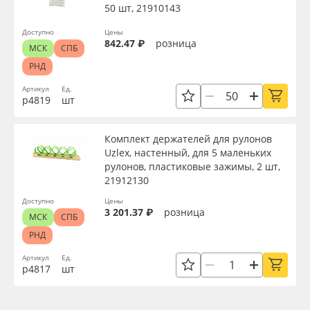
50 шт, 21910143
Доступно
Цены
842.47 ₽
розница
МСК
СПБ
РНД
Артикул
Ед.
р4819
шт
Комплект держателей для рулонов
Uzlex, настенный, для 5 маленьких
рулонов, пластиковые зажимы, 2 шт,
21912130
Доступно
Цены
3 201.37 ₽
розница
МСК
СПБ
РНД
Артикул
Ед.
р4817
шт