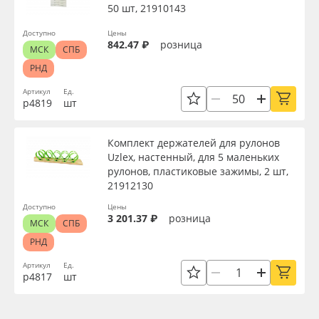
50 шт, 21910143
Доступно
Цены
842.47 ₽
розница
МСК
СПБ
РНД
Артикул
Ед.
р4819
шт
Комплект держателей для рулонов
Uzlex, настенный, для 5 маленьких
рулонов, пластиковые зажимы, 2 шт,
21912130
Доступно
Цены
3 201.37 ₽
розница
МСК
СПБ
РНД
Артикул
Ед.
р4817
шт