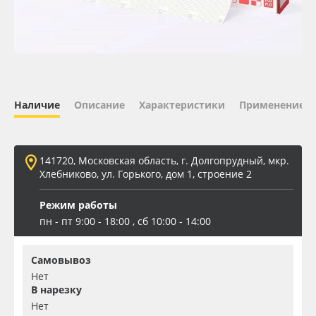
Oracal 641
Orajet 3640
Плёнка монтажная Oratape
Наличие
Описание
Характеристики
Применение
ПЭТ листовой
141720, Московская область, г. Долгопрудный, мкр.
ПЭТ бэклит
Хлебниково, ул. Горького, дом 1, строение 2
Режим работы
Вспененный ПВХ
пн - пт 9:00 - 18:00 , сб 10:00 - 14:00
Баннер
Самовывоз
Нет
Заготовки для сувениров
В нарезку
Нет