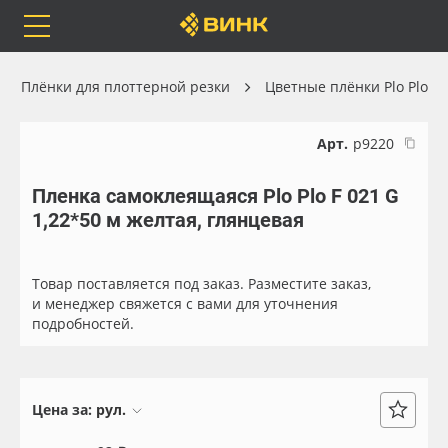
Orafol
Бренды
Доставка
Плёнки для плоттерной резки
Цветные плёнки Plo Plo
Арт.
р9220
Пленка самоклеящаяся Plo Plo F 021 G
Каталог
Весь каталог
1,22*50 м желтая, глянцевая
Orafol
Рулонные материалы
Товар поставляется под заказ. Разместите заказ,
Бренды
Самоклеящиеся плёнки
и менеджер свяжется с вами для уточнения
подробностей.
Доставка
Листовые материалы
Оплата
Чернила
Цена за:
рул.