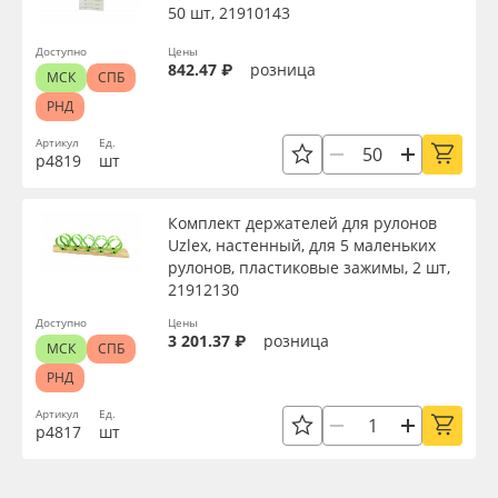
50 шт, 21910143
Доступно
Цены
842.47 ₽
розница
МСК
СПБ
РНД
Артикул
Ед.
р4819
шт
Комплект держателей для рулонов
Uzlex, настенный, для 5 маленьких
рулонов, пластиковые зажимы, 2 шт,
21912130
Доступно
Цены
3 201.37 ₽
розница
МСК
СПБ
РНД
Артикул
Ед.
р4817
шт