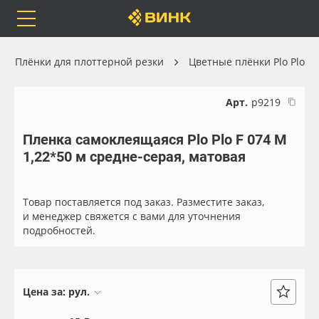
Orafol
Бренды
Доставка
Плёнки для плоттерной резки
Цветные плёнки Plo Plo
Арт.
р9219
Пленка самоклеящаяся Plo Plo F 074 M
Каталог
Весь каталог
1,22*50 м средне-серая, матовая
Orafol
Рулонные материалы
Товар поставляется под заказ. Разместите заказ,
Бренды
Самоклеящиеся плёнки
и менеджер свяжется с вами для уточнения
подробностей.
Доставка
Листовые материалы
Оплата
Чернила
Цена за:
рул.