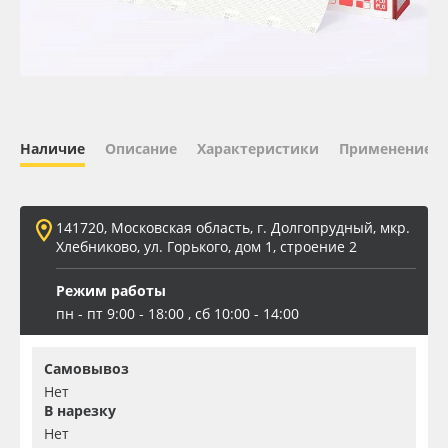
Oracal 641
Orajet 3640
Плёнка монтажная Oratape
Наличие
Описание
Характеристики
Применение
ПЭТ листовой
141720, Московская область, г. Долгопрудный, мкр.
ПЭТ бэклит
Хлебниково, ул. Горького, дом 1, строение 2
Режим работы
Вспененный ПВХ
пн - пт 9:00 - 18:00 , сб 10:00 - 14:00
Баннер
Самовывоз
Нет
Заготовки для сувениров
В нарезку
Нет