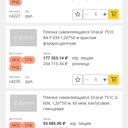
Клей
РНД
Oracal 641
Артикул
Ед.
с4227
рул.
Цвет клея
Orajet 3640
Пленка самоклеящаяся Oracal 7510
Текстура
RA F 039 1,26*50 м красная
Плёнка монтажная Oratape
флуоресцентная
ПЭТ листовой
Доступно
Цены
Срок эксплуатации, лет
177 353.14 ₽
юр. лицам
МСК
СПБ
204 115.34 ₽
розница
РНД
ПЭТ бэклит
Упаковка
Артикул
Ед.
с4235
рул.
Вспененный ПВХ
Страна происхождения
Пленка самоклеящаяся Oracal 751C G
Баннер
604, 1,26*50 м, 60 мкм, кактусовая,
глянцевая
Производитель
Заготовки для сувениров
Доступно
Цены
93 085.90 ₽
юр. лицам
МСК
СПБ
Торговая марка