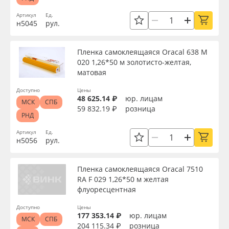
Вид
Сервис
Клей, скотчи и крепёж
Артикул
Ед.
н5045
рул.
Инструкции
Мобильные конструкции и POS-материалы
Тип
Пленка самоклеящаяся Oracal 638 M
Компания
Профильные системы
020 1,26*50 м золотисто-желтая,
Ширина, м
матовая
Контакты
Сублимация и термотрансфер
Доступно
Цены
48 625.14 ₽
юр. лицам
Длина рулона, м
МСК
СПБ
59 832.19 ₽
розница
Блог
Светотехника
РНД
Артикул
Ед.
Толщина, мкм
Поставщикам
Инженерные пластики
н5056
рул.
Избранное
Упаковочные материалы
Материал
Пленка самоклеящаяся Oracal 7510
RA F 029 1,26*50 м желтая
флуоресцентная
Оборудование и инструмент
8 800 550 7888
Цвет
Доступно
Цены
Москва
177 353.14 ₽
юр. лицам
Новинки ассортимента
МСК
СПБ
204 115.34 ₽
розница