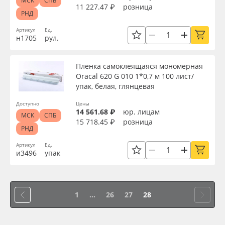
МСК
СПБ
11 227.47 ₽
розница
РНД
Артикул
Ед.
н1705
рул.
Пленка самоклеящаяся мономерная
Oracal 620 G 010 1*0,7 м 100 лист/
упак, белая, глянцевая
Доступно
Цены
14 561.68 ₽
юр. лицам
МСК
СПБ
15 718.45 ₽
розница
РНД
Артикул
Ед.
и3496
упак
1
...
26
27
28