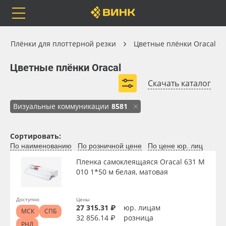
Orafol
Бренды
Доставка
Плёнки для плоттерной резки
Плёнки для плоттерной резки
Цветные плёнки Oracal
Цветные плёнки Oracal
Цветные плёнки Oracal
Скачать каталог
ORACAL® 641
ORACAL® 551
ORACAL® 951
Каталог
Весь каталог
Визуальные коммуникации
8581
ORACAL® 451
ORACAL® 620
ORACAL® 638
ORACAL® 640
Orafol
Рулонные материалы
Сортировать:
Развернуть (7)
По наименованию
По розничной цене
По цене юр. лиц
Бренды
Самоклеящиеся плёнки
Пленка самоклеящаяся Oracal 631 M
010 1*50 м белая, матовая
Доставка
Листовые материалы
Доступно
Цены
Оплата
Чернила
27 315.31 ₽
юр. лицам
МСК
СПБ
32 856.14 ₽
розница
РНД