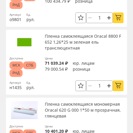
100 434.79 ₽
розница
РНД
Артикул
Ед.
Серия
о9801
рул.
Пленка самоклеящаяся Oracal 8800 F
Назначение
652 1,26*25 м зеленая ель
транслюцентная
Особые свойства
Доступно
Цены
71 039.24 ₽
юр. лицам
МСК
СПБ
79 000.54 ₽
розница
РНД
Доступность
Артикул
Ед.
н1435
рул.
Применить
Пленка самоклеящаяся мономерная
Oracal 620 G 000 1*50 м прозрачная,
Сбросить фильтр
глянцевая
Доступно
Цены
10 401.20 ₽
юр. лицам