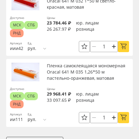
Oracal 641 M 032 1*50 м светло-
красная, матовая
Доступно
Цены
23 784.46 ₽
юр. лицам
МСК
СПБ
26 267.97 ₽
розница
РНД
Артикул
Ед.
иии42
рул.
Пленка самоклеящаяся мономерная
Oracal 641 M 035 1,26*50 м
пастельно-оранжевая, матовая
Доступно
Цены
29 968.41 ₽
юр. лицам
МСК
СПБ
33 097.65 ₽
розница
РНД
Артикул
Ед.
ии111
рул.