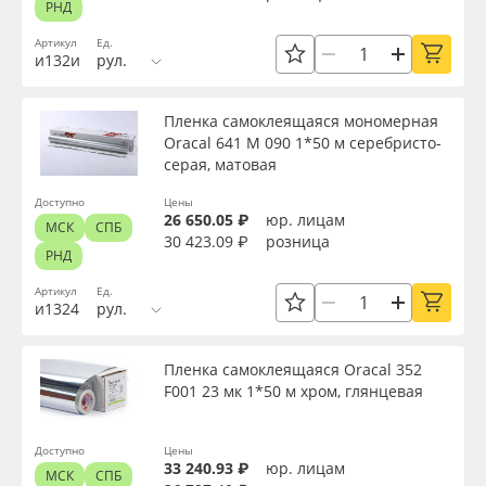
Клей
РНД
Oracal 641
Артикул
Ед.
и132и
рул.
Цвет клея
Orajet 3640
Пленка самоклеящаяся мономерная
Текстура
Oracal 641 M 090 1*50 м серебристо-
Плёнка монтажная Oratape
серая, матовая
ПЭТ листовой
Доступно
Цены
Срок эксплуатации, лет
26 650.05 ₽
юр. лицам
МСК
СПБ
30 423.09 ₽
розница
РНД
ПЭТ бэклит
Упаковка
Артикул
Ед.
и1324
рул.
Вспененный ПВХ
Страна происхождения
Пленка самоклеящаяся Oracal 352
Баннер
F001 23 мк 1*50 м хром, глянцевая
Производитель
Заготовки для сувениров
Доступно
Цены
33 240.93 ₽
юр. лицам
МСК
СПБ
Торговая марка