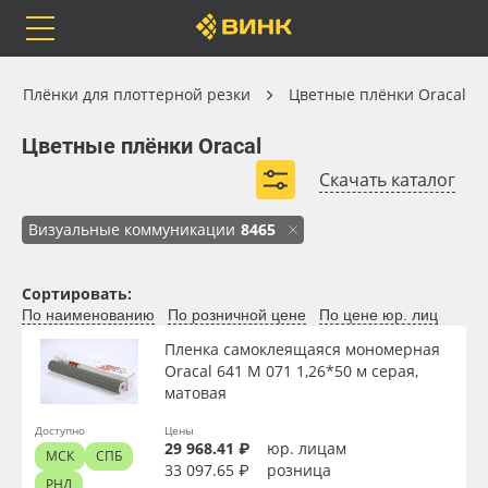
Orafol
Бренды
Доставка
Плёнки для плоттерной резки
Плёнки для плоттерной резки
Цветные плёнки Oracal
Цветные плёнки Oracal
Цветные плёнки Oracal
Скачать каталог
ORACAL® 641
ORACAL® 551
ORACAL® 951
Каталог
Весь каталог
Визуальные коммуникации
8465
ORACAL® 451
ORACAL® 620
ORACAL® 638
ORACAL® 640
Orafol
Рулонные материалы
Сортировать:
Развернуть (7)
По наименованию
По розничной цене
По цене юр. лиц
Бренды
Самоклеящиеся плёнки
Пленка самоклеящаяся мономерная
Oracal 641 M 071 1,26*50 м серая,
Доставка
Листовые материалы
матовая
Доступно
Цены
Оплата
Чернила
29 968.41 ₽
юр. лицам
МСК
СПБ
33 097.65 ₽
розница
РНД