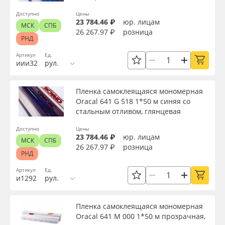
Доступно
Цены
23 784.46 ₽
юр. лицам
МСК
СПБ
26 267.97 ₽
розница
РНД
Артикул
Ед.
иии32
рул.
Пленка самоклеящаяся мономерная
Oracal 641 G 518 1*50 м синяя со
стальным отливом, глянцевая
Доступно
Цены
23 784.46 ₽
юр. лицам
МСК
СПБ
26 267.97 ₽
розница
РНД
Артикул
Ед.
и1292
рул.
Пленка самоклеящаяся мономерная
Oracal 641 M 000 1*50 м прозрачная,