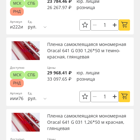
23 784.46 ₽
юр. лицам
МСК
СПБ
26 267.97 ₽
розница
РНД
Артикул
Ед.
и222и
рул.
Пленка самоклеящаяся мономерная
Oracal 641 G 030 1,26*50 м темно-
красная, глянцевая
Доступно
Цены
29 968.41 ₽
юр. лицам
МСК
СПБ
33 097.65 ₽
розница
РНД
Артикул
Ед.
иии76
рул.
Пленка самоклеящаяся мономерная
Oracal 641 G 031 1,26*50 м красная,
глянцевая
Доступно
Цены