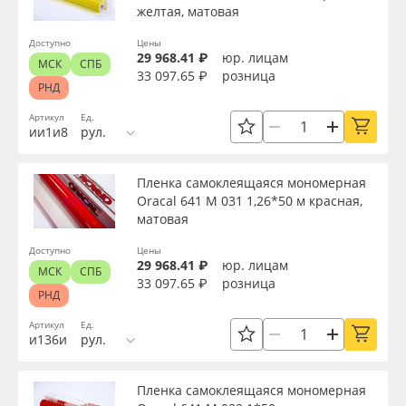
желтая, матовая
Доступно
Цены
29 968.41 ₽
юр. лицам
МСК
СПБ
33 097.65 ₽
розница
РНД
Артикул
Ед.
ии1и8
рул.
Пленка самоклеящаяся мономерная
Oracal 641 M 031 1,26*50 м красная,
матовая
Доступно
Цены
29 968.41 ₽
юр. лицам
МСК
СПБ
33 097.65 ₽
розница
РНД
Артикул
Ед.
и136и
рул.
Пленка самоклеящаяся мономерная