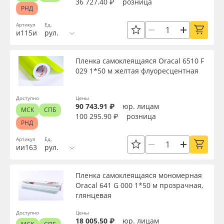
36 727.40 ₽
розница
РНД
Артикул
Ед.
Серия
и115и
рул.
Пленка самоклеящаяся Oracal 6510 F
Назначение
029 1*50 м желтая флуоресцентная
Особые свойства
Доступно
Цены
90 743.91 ₽
юр. лицам
МСК
СПБ
100 295.90 ₽
розница
РНД
Доступность
Артикул
Ед.
ии163
рул.
Применить
Пленка самоклеящаяся мономерная
Oracal 641 G 000 1*50 м прозрачная,
Сбросить фильтр
глянцевая
Доступно
Цены
18 005.50 ₽
юр. лицам