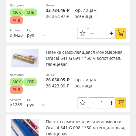
Доступно
Цены
23 784.46 ₽
юр. лицам
МСК
СПБ
26 267.97 ₽
розница
РНД
Артикул
Ед.
иии23
рул.
Пленка самоклеящаяся мономерная
Oracal 641 G 091 1*50 м золотистая,
глянцевая
Доступно
Цены
26 650.05 ₽
юр. лицам
МСК
СПБ
30 423.09 ₽
розница
РНД
Артикул
Ед.
и1288
рул.
Пленка самоклеящаяся мономерная
Oracal 641 G 098 1*50 м генциановая,
глянцевая