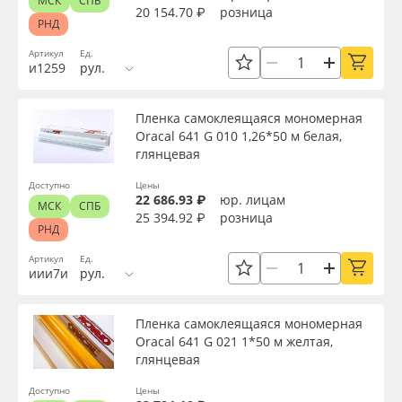
МСК
СПБ
20 154.70 ₽
розница
РНД
Артикул
Ед.
и1259
рул.
Пленка самоклеящаяся мономерная
Oracal 641 G 010 1,26*50 м белая,
глянцевая
Доступно
Цены
22 686.93 ₽
юр. лицам
МСК
СПБ
25 394.92 ₽
розница
РНД
Артикул
Ед.
иии7и
рул.
Пленка самоклеящаяся мономерная
Oracal 641 G 021 1*50 м желтая,
глянцевая
Доступно
Цены