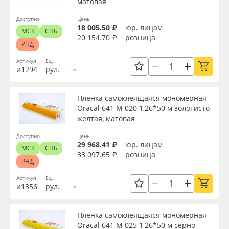
матовая
Доступно
Цены
18 005.50 ₽
юр. лицам
МСК
СПБ
20 154.70 ₽
розница
РНД
Артикул
Ед.
и1294
рул.
Пленка самоклеящаяся мономерная
Oracal 641 M 020 1,26*50 м золотисто-
желтая, матовая
Доступно
Цены
29 968.41 ₽
юр. лицам
МСК
СПБ
33 097.65 ₽
розница
РНД
Артикул
Ед.
и1356
рул.
Пленка самоклеящаяся мономерная
Oracal 641 M 025 1,26*50 м серно-