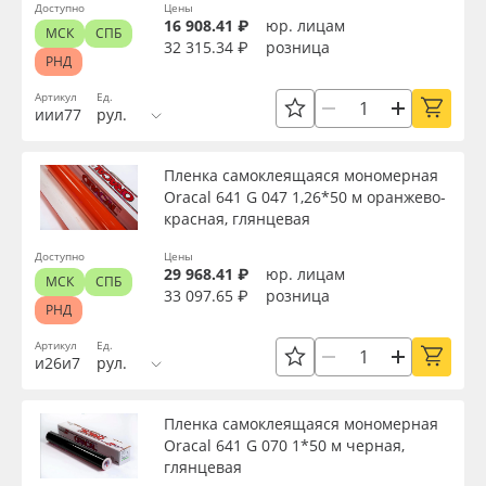
Доступно
Цены
16 908.41 ₽
юр. лицам
МСК
СПБ
32 315.34 ₽
розница
РНД
Артикул
Ед.
иии77
рул.
Пленка самоклеящаяся мономерная
Oracal 641 G 047 1,26*50 м оранжево-
красная, глянцевая
Доступно
Цены
29 968.41 ₽
юр. лицам
МСК
СПБ
33 097.65 ₽
розница
РНД
Артикул
Ед.
и26и7
рул.
Пленка самоклеящаяся мономерная
Oracal 641 G 070 1*50 м черная,
глянцевая