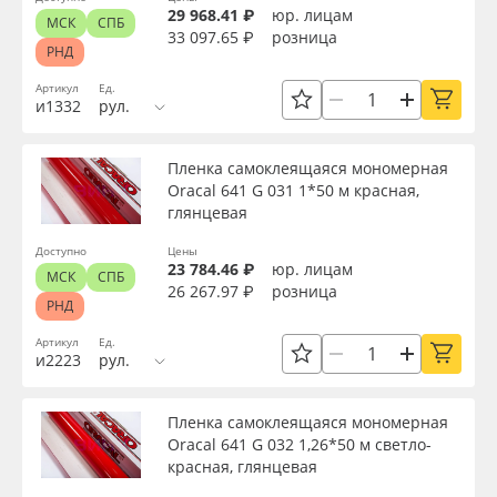
29 968.41 ₽
юр. лицам
МСК
СПБ
33 097.65 ₽
розница
РНД
Артикул
Ед.
и1332
рул.
Пленка самоклеящаяся мономерная
Oracal 641 G 031 1*50 м красная,
глянцевая
Доступно
Цены
23 784.46 ₽
юр. лицам
МСК
СПБ
26 267.97 ₽
розница
РНД
Артикул
Ед.
и2223
рул.
Пленка самоклеящаяся мономерная
Oracal 641 G 032 1,26*50 м светло-
красная, глянцевая