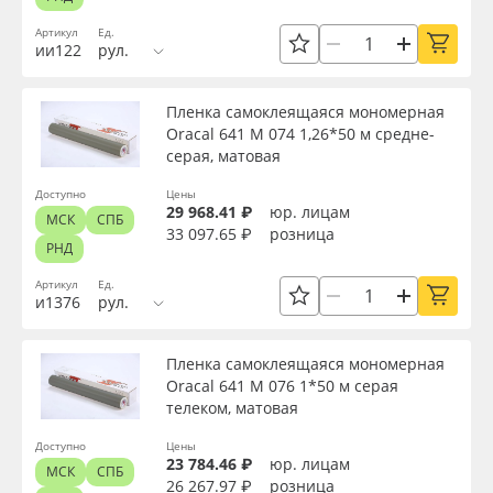
Вид
Сервис
Клей, скотчи и крепёж
Артикул
Ед.
ии122
рул.
Инструкции
Мобильные конструкции и POS-материалы
Тип
Пленка самоклеящаяся мономерная
Компания
Профильные системы
Oracal 641 M 074 1,26*50 м средне-
Ширина, м
серая, матовая
Контакты
Сублимация и термотрансфер
Доступно
Цены
29 968.41 ₽
юр. лицам
Длина рулона, м
МСК
СПБ
33 097.65 ₽
розница
Блог
Светотехника
РНД
Артикул
Ед.
Толщина, мкм
Поставщикам
Инженерные пластики
и1376
рул.
Избранное
Упаковочные материалы
Материал
Пленка самоклеящаяся мономерная
Oracal 641 M 076 1*50 м серая
телеком, матовая
Оборудование и инструмент
8 800 550 7888
Цвет
Доступно
Цены
Москва
23 784.46 ₽
юр. лицам
Новинки ассортимента
МСК
СПБ
26 267.97 ₽
розница