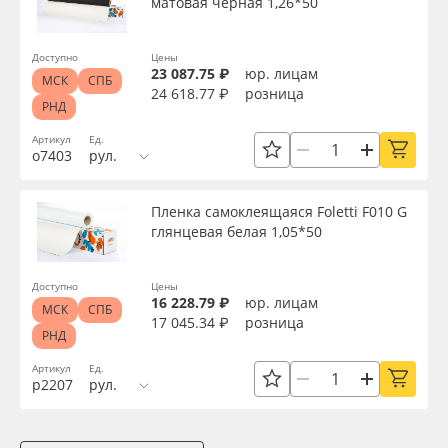
матовая черная 1,26*50
Доступно
Цены
23 087.75 ₽
юр. лицам
МСК
СПБ
24 618.77 ₽
розница
РНД
Артикул
Ед.
о7403
рул.
Пленка самоклеящаяся Foletti F010 G
глянцевая белая 1,05*50
Доступно
Цены
16 228.79 ₽
юр. лицам
МСК
СПБ
17 045.34 ₽
розница
РНД
Артикул
Ед.
р2207
рул.