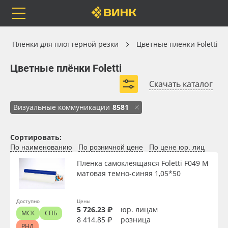
Orafol
Бренды
Доставка
Плёнки для плоттерной резки
Плёнки для плоттерной резки
Цветные плёнки Foletti
Цветные плёнки Foletti
Цветные плёнки Foletti
Скачать каталог
Каталог
Весь каталог
Визуальные коммуникации
8581
Orafol
Рулонные материалы
Сортировать:
Вид
По наименованию
По розничной цене
По цене юр. лиц
Бренды
Самоклеящиеся плёнки
Пленка самоклеящаяся Foletti F049 M
Ширина, м
матовая темно-синяя 1,05*50
Доставка
Листовые материалы
Доступно
Цены
Длина рулона, м
Оплата
Чернила
5 726.23 ₽
юр. лицам
МСК
СПБ
8 414.85 ₽
розница
РНД