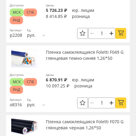
Доступно
Цены
5 726.23 ₽
юр. лицам
МСК
СПБ
8 414.85 ₽
розница
РНД
Артикул
Ед.
р2208
рул.
Пленка самоклеящаяся Foletti F049 G
глянцевая темно-синяя 1,26*50
Доступно
Цены
6 870.91 ₽
юр. лицам
МСК
СПБ
10 097.25 ₽
розница
РНД
Артикул
Ед.
о8316
рул.
Пленка самоклеящаяся Foletti F070 G
глянцевая черная 1,26*50