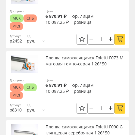
Доступно
Цены
6 870.91 ₽
юр. лицам
МСК
СПБ
10 097.25 ₽
розница
РНД
Артикул
Ед.
р2452
рул.
Пленка самоклеящаяся Foletti F073 M
матовая темно-серая 1,26*50
Доступно
Цены
6 870.91 ₽
юр. лицам
МСК
СПБ
10 097.25 ₽
розница
РНД
Артикул
Ед.
о8310
рул.
Пленка самоклеящаяся Foletti F090 G
глянцевая серебряная 1,26*50