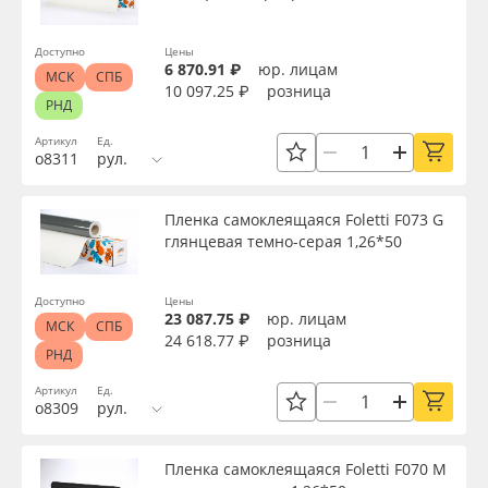
Доступно
Цены
6 870.91 ₽
юр. лицам
МСК
СПБ
10 097.25 ₽
розница
РНД
Артикул
Ед.
о8311
рул.
Пленка самоклеящаяся Foletti F073 G
глянцевая темно-серая 1,26*50
Доступно
Цены
23 087.75 ₽
юр. лицам
МСК
СПБ
24 618.77 ₽
розница
РНД
Артикул
Ед.
о8309
рул.
Пленка самоклеящаяся Foletti F070 M