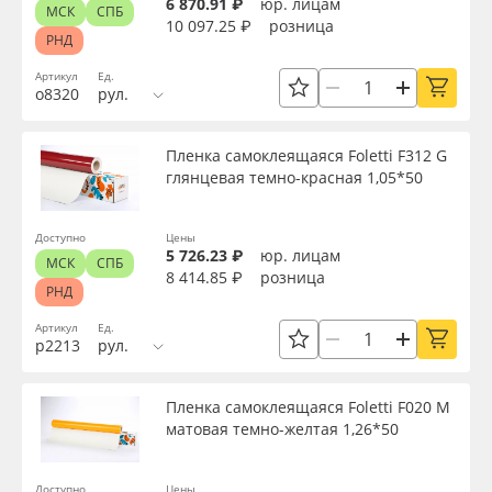
6 870.91 ₽
юр. лицам
МСК
СПБ
10 097.25 ₽
розница
РНД
Артикул
Ед.
о8320
рул.
Пленка самоклеящаяся Foletti F312 G
глянцевая темно-красная 1,05*50
Доступно
Цены
5 726.23 ₽
юр. лицам
МСК
СПБ
8 414.85 ₽
розница
РНД
Артикул
Ед.
р2213
рул.
Пленка самоклеящаяся Foletti F020 M
матовая темно-желтая 1,26*50
Доступно
Цены