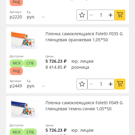
РНД
Страна происхождения
Oracal 641
Артикул
Ед.
р2220
рул.
Производитель
Orajet 3640
Пленка самоклеящаяся Foletti F035 G
глянцевая оранжевая 1,05*50
Плёнка монтажная Oratape
Торговая марка
ПЭТ листовой
Доступно
Цены
Серия
5 726.23 ₽
юр. лицам
МСК
СПБ
8 414.85 ₽
розница
РНД
ПЭТ бэклит
Назначение
Артикул
Ед.
р2449
рул.
Вспененный ПВХ
Доступность
Пленка самоклеящаяся Foletti F049 G
Баннер
глянцевая темно-синяя 1,05*50
Заготовки для сувениров
Применить
Доступно
Цены
5 726.23 ₽
юр. лицам
МСК
СПБ