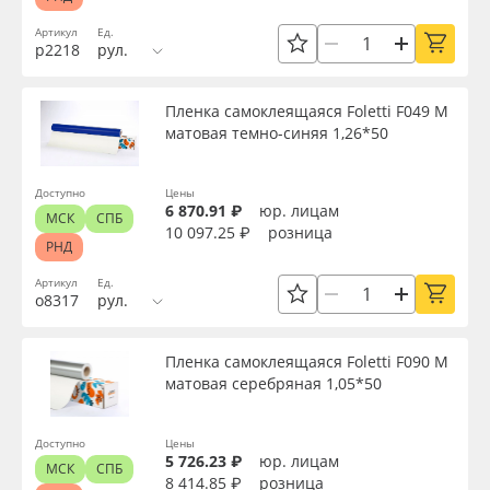
Сервис
Клей, скотчи и крепёж
Толщина, мкм
Артикул
Ед.
р2218
рул.
Инструкции
Мобильные конструкции и POS-материалы
Материал
Пленка самоклеящаяся Foletti F049 M
Компания
Профильные системы
матовая темно-синяя 1,26*50
Цвет
Контакты
Сублимация и термотрансфер
Доступно
Цены
6 870.91 ₽
юр. лицам
МСК
СПБ
Клей
10 097.25 ₽
розница
Блог
Светотехника
РНД
Артикул
Ед.
Текстура
Поставщикам
Инженерные пластики
о8317
рул.
Избранное
Упаковочные материалы
Пленка самоклеящаяся Foletti F090 M
Срок эксплуатации, лет
матовая серебряная 1,05*50
Оборудование и инструмент
8 800 550 7888
Упаковка
Доступно
Цены
Москва
5 726.23 ₽
юр. лицам
Новинки ассортимента
МСК
СПБ
8 414.85 ₽
розница