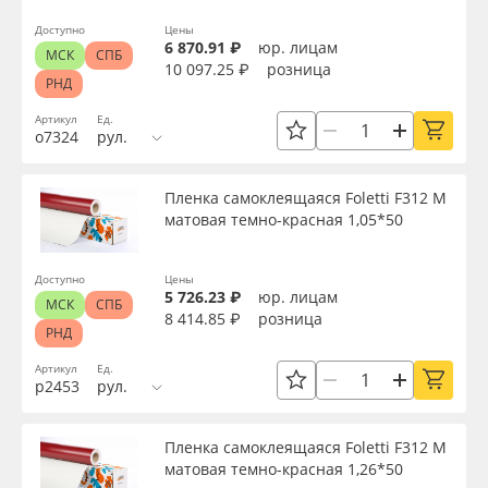
Доступно
Цены
6 870.91 ₽
юр. лицам
МСК
СПБ
10 097.25 ₽
розница
РНД
Артикул
Ед.
о7324
рул.
Пленка самоклеящаяся Foletti F312 M
матовая темно-красная 1,05*50
Доступно
Цены
5 726.23 ₽
юр. лицам
МСК
СПБ
8 414.85 ₽
розница
РНД
Артикул
Ед.
р2453
рул.
Пленка самоклеящаяся Foletti F312 M
матовая темно-красная 1,26*50