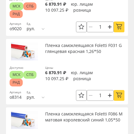
6 870.91 ₽
юр. лицам
МСК
СПБ
10 097.25 ₽
розница
РНД
Артикул
Ед.
о9020
рул.
Пленка самоклеящаяся Foletti F031 G
глянцевая красная 1,26*50
Доступно
Цены
6 870.91 ₽
юр. лицам
МСК
СПБ
10 097.25 ₽
розница
РНД
Артикул
Ед.
о8314
рул.
Пленка самоклеящаяся Foletti F086 M
матовая королевский синий 1,05*50