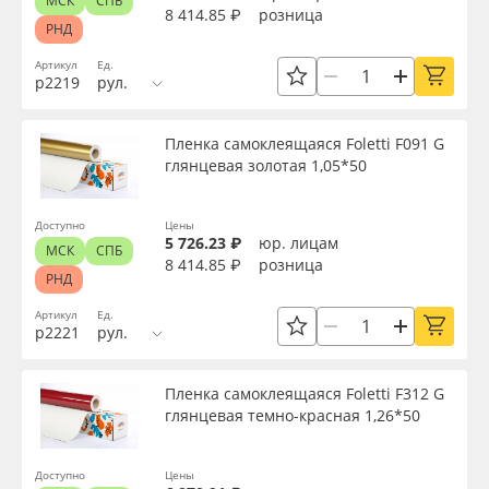
МСК
СПБ
8 414.85 ₽
розница
РНД
Артикул
Ед.
р2219
рул.
Пленка самоклеящаяся Foletti F091 G
глянцевая золотая 1,05*50
Доступно
Цены
5 726.23 ₽
юр. лицам
МСК
СПБ
8 414.85 ₽
розница
РНД
Артикул
Ед.
р2221
рул.
Пленка самоклеящаяся Foletti F312 G
глянцевая темно-красная 1,26*50
Доступно
Цены