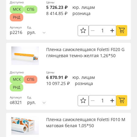
Доступно
Цены
5 726.23 ₽
юр. лицам
МСК
СПБ
8 414.85 ₽
розница
РНД
Артикул
Ед.
р2216
рул.
Пленка самоклеящаяся Foletti F020 G
глянцевая темно-желтая 1,26*50
Доступно
Цены
6 870.91 ₽
юр. лицам
МСК
СПБ
10 097.25 ₽
розница
РНД
Артикул
Ед.
о8321
рул.
Пленка самоклеящаяся Foletti F010 М
матовая белая 1,05*50