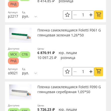
8 414.85 ₽
розница
Сбросить фильтр
РНД
Артикул
Ед.
р2217
рул.
Пленка самоклеящаяся Foletti F061 G
глянцевая зеленая 1,26*50
Доступно
Цены
6 870.91 ₽
юр. лицам
МСК
СПБ
10 097.25 ₽
розница
РНД
Артикул
Ед.
о9021
рул.
Пленка самоклеящаяся Foletti F090 G
глянцевая серебряная 1,05*50
Доступно
Цены
5 726.23 ₽
юр. лицам