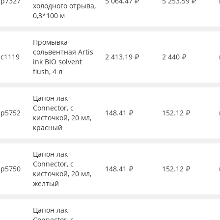
р7327
5 064.47 ₽
5 253.59 ₽
холодного отрыва,
0,3*100 м
Промывка
сольвентная Artis
с1119
2 413.19 ₽
2 440 ₽
ink BIO solvent
flush, 4 л
Цапон лак
Connector, с
р5752
148.41 ₽
152.12 ₽
кисточкой, 20 мл,
красный
Цапон лак
Connector, с
р5750
148.41 ₽
152.12 ₽
кисточкой, 20 мл,
желтый
Цапон лак
Connector, с