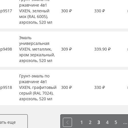
ржавчине 4в1
р9517
VIXEN, зеленый
300 ₽
330 ₽
мох (RAL 6005),
аэрозоль, 520 мл
Эмаль
универсальная
р9498
VIXEN, металлик,
309 ₽
339.90 ₽
хром зеркальный,
аэрозоль, 520 мл
Грунт-эмаль по
ржавчине 4в1
р9518
VIXEN, графитовый
300 ₽
330 ₽
серый (RAL 7024),
аэрозоль, 520 мл
1
2
3
4
5
...
ать еще