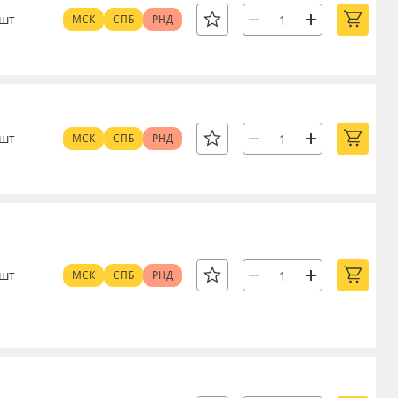
шт
МСК
СПБ
РНД
шт
МСК
СПБ
РНД
шт
МСК
СПБ
РНД