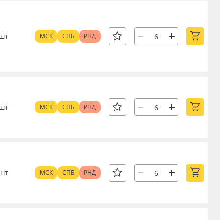
шт
МСК
СПБ
РНД
шт
МСК
СПБ
РНД
шт
МСК
СПБ
РНД