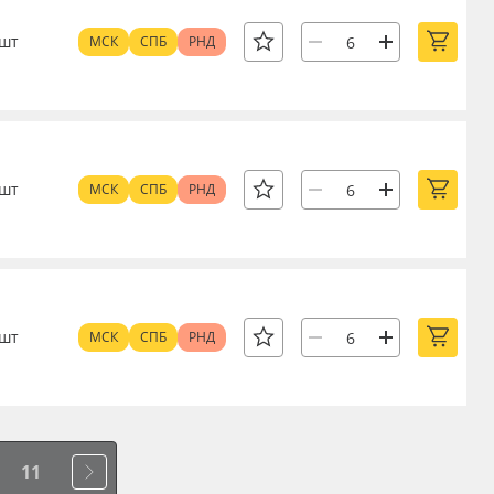
шт
МСК
СПБ
РНД
шт
МСК
СПБ
РНД
шт
МСК
СПБ
РНД
11