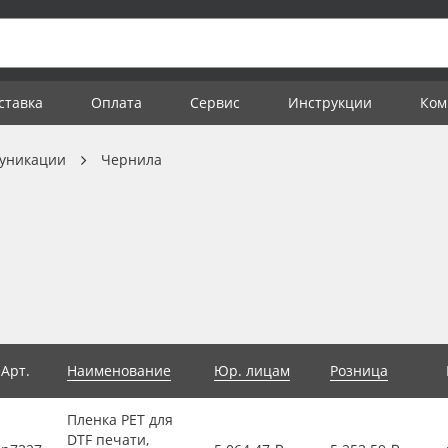
ставка
Оплата
Сервис
Инструкции
Ком
уникации
Чернила
Арт.
Наименование
Юр. лицам
Розница
Пленка PET для
DTF печати,