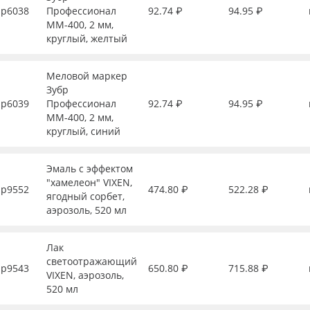
р6038
Профессионал
92.74 ₽
94.95 ₽
ММ-400, 2 мм,
круглый, желтый
Меловой маркер
Зубр
р6039
Профессионал
92.74 ₽
94.95 ₽
ММ-400, 2 мм,
круглый, синий
Эмаль с эффектом
"хамелеон" VIXEN,
р9552
474.80 ₽
522.28 ₽
ягодный сорбет,
аэрозоль, 520 мл
Лак
светоотражающий
р9543
650.80 ₽
715.88 ₽
VIXEN, аэрозоль,
520 мл