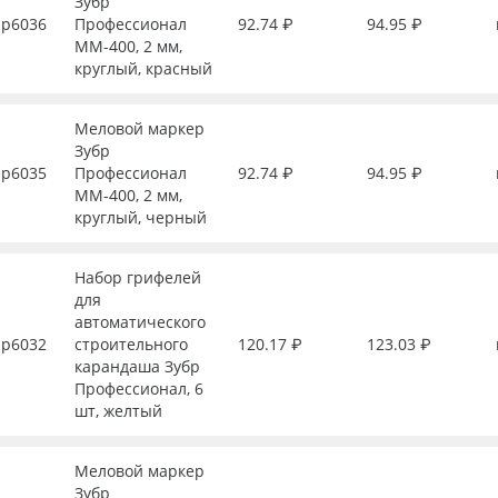
Зубр
р6036
Профессионал
92.74 ₽
94.95 ₽
ММ-400, 2 мм,
круглый, красный
Меловой маркер
Зубр
р6035
Профессионал
92.74 ₽
94.95 ₽
ММ-400, 2 мм,
круглый, черный
Набор грифелей
для
автоматического
р6032
строительного
120.17 ₽
123.03 ₽
карандаша Зубр
Профессионал, 6
шт, желтый
Меловой маркер
Зубр