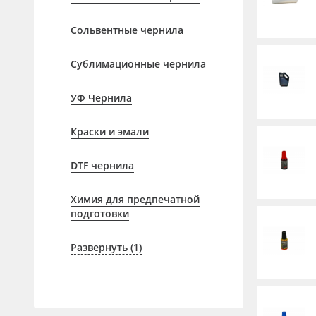
Профильные системы
Сублимация и термотрансфер
Сольвентные чернила
Светотехника
Сублимационные чернила
Инженерные пластики
УФ Чернила
Упаковочные материалы
Оборудование и инструмент
Краски и эмали
Новинки ассортимента
DTF чернила
Oracal 641
Химия для предпечатной
Orajet 3640
подготовки
Плёнка монтажная Oratape
Развернуть (1)
ПЭТ листовой
ПЭТ бэклит
Вспененный ПВХ