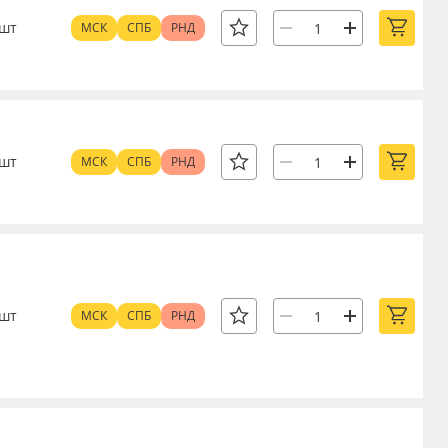
шт
МСК
СПБ
РНД
шт
МСК
СПБ
РНД
шт
МСК
СПБ
РНД