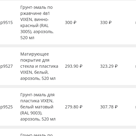
Грунт-эмаль по
ржавчине 4в1
VIXEN, винно-
р9515
300 ₽
330 ₽
красный (RAL
3005), аэрозоль,
520 мл
Матирующее
покрытие для
р9527
стекла и пластика
293.90 ₽
323.29 ₽
VIXEN, белый,
аэрозоль, 520 мл
Грунт-эмаль для
пластика VIXEN,
р9525
белый матовый
279.80 ₽
307.78 ₽
(RAL 9003),
аэрозоль, 520 мл
Грунт-эмаль по