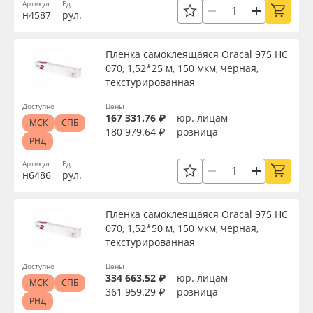
Артикул
Ед.
Сервис
Клей, скотчи и крепёж
н4587
рул.
Ширина, м
Инструкции
Мобильные конструкции и POS-материалы
Пленка самоклеящаяся Oracal 975 HC
070, 1,52*25 м, 150 мкм, черная,
Длина рулона, м
Компания
Профильные системы
текстурированная
Доступно
Цены
Контакты
Сублимация и термотрансфер
167 331.76 ₽
юр. лицам
Толщина, мкм
МСК
СПБ
180 979.64 ₽
розница
РНД
Блог
Светотехника
Артикул
Ед.
Материал
н6486
рул.
Поставщикам
Инженерные пластики
Цвет
Пленка самоклеящаяся Oracal 975 HC
Избранное
Упаковочные материалы
070, 1,52*50 м, 150 мкм, черная,
текстурированная
Клей
Оборудование и инструмент
8 800 550 7888
Доступно
Цены
334 663.52 ₽
юр. лицам
МСК
СПБ
Москва
361 959.29 ₽
розница
Новинки ассортимента
Цвет клея
РНД