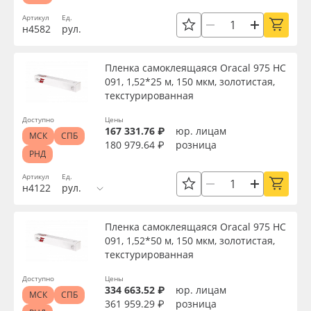
Артикул
Ед.
Назначение
н4582
рул.
Пленка самоклеящаяся Oracal 975 HC
Особые свойства
091, 1,52*25 м, 150 мкм, золотистая,
текстурированная
Доступность
Доступно
Цены
167 331.76 ₽
юр. лицам
МСК
СПБ
180 979.64 ₽
розница
РНД
Применить
Артикул
Ед.
н4122
рул.
Сбросить фильтр
Пленка самоклеящаяся Oracal 975 HC
091, 1,52*50 м, 150 мкм, золотистая,
текстурированная
Доступно
Цены
334 663.52 ₽
юр. лицам
МСК
СПБ
361 959.29 ₽
розница