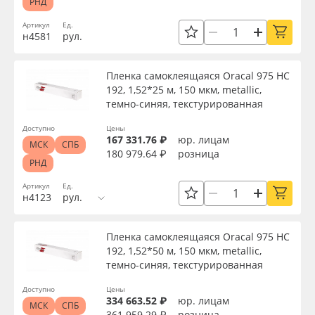
РНД
Артикул
Ед.
н4581
рул.
Пленка самоклеящаяся Oracal 975 HC
192, 1,52*25 м, 150 мкм, metallic,
темно-синяя, текстурированная
Доступно
Цены
167 331.76 ₽
юр. лицам
МСК
СПБ
180 979.64 ₽
розница
РНД
Артикул
Ед.
н4123
рул.
Пленка самоклеящаяся Oracal 975 HC
192, 1,52*50 м, 150 мкм, metallic,
темно-синяя, текстурированная
Доступно
Цены
334 663.52 ₽
юр. лицам
МСК
СПБ
361 959.29 ₽
розница