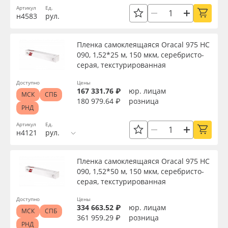
Артикул
Ед.
Oracal 641
н4583
рул.
Текстура
Orajet 3640
Пленка самоклеящаяся Oracal 975 HC
Срок эксплуатации, лет
090, 1,52*25 м, 150 мкм, серебристо-
серая, текстурированная
Плёнка монтажная Oratape
Доступно
Цены
Упаковка
167 331.76 ₽
юр. лицам
ПЭТ листовой
МСК
СПБ
180 979.64 ₽
розница
РНД
Страна происхождения
ПЭТ бэклит
Артикул
Ед.
н4121
рул.
Вспененный ПВХ
Производитель
Пленка самоклеящаяся Oracal 975 HC
090, 1,52*50 м, 150 мкм, серебристо-
Баннер
серая, текстурированная
Торговая марка
Доступно
Цены
Заготовки для сувениров
334 663.52 ₽
юр. лицам
МСК
СПБ
Серия
361 959.29 ₽
розница
РНД