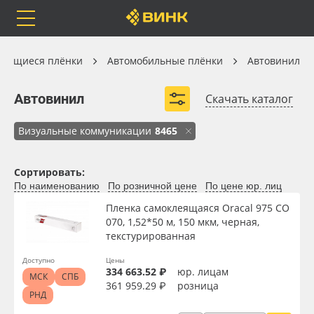
Orafol
Бренды
Доставка
Автомобильные плёнки
леящиеся плёнки
Автомобильные плёнки
Автовинил
Автовинил
Автовинил
Скачать каталог
ORACAL® 970
ORACAL® 975
Визуальные коммуникации
8465
Каталог
Весь каталог
Декоративные плёнки 3M
Сортировать:
Orafol
Рулонные материалы
По наименованию
По розничной цене
По цене юр. лиц
Пленка самоклеящаяся Oracal 975 CO
Бренды
Самоклеящиеся плёнки
070, 1,52*50 м, 150 мкм, черная,
текстурированная
Доставка
Листовые материалы
Вид
Доступно
Цены
334 663.52 ₽
юр. лицам
МСК
СПБ
Оплата
Чернила
361 959.29 ₽
розница
РНД
Тип